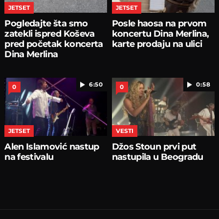
JETSET
JETSET
Pogledajte šta smo
Posle haosa na prvom
zatekli ispred Koševa
koncertu Dina Merlina,
pred početak koncerta
karte prodaju na ulici
Dina Merlina
6:50
0:58
0
0
JETSET
VESTI
Alen Islamović nastup
Džos Stoun prvi put
na festivalu
nastupila u Beogradu