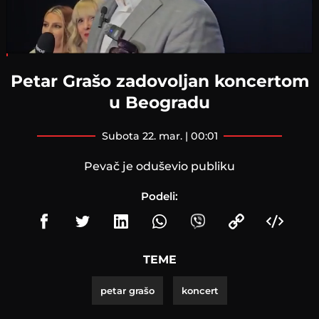
Loaded
:
4.17%
Petar Grašo zadovoljan koncertom
u Beogradu
subota 22. mar. | 00:01
Pevač je oduševio publiku
Podeli:
TEME
petar grašo
koncert