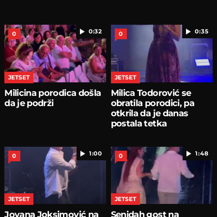
0:32
0:35
0
0
JETSET
JETSET
Milicina porodica došla
Milica Todorović se
da je podrži
obratila porodici, pa
otkrila da je danas
postala tetka
1:00
1:48
0
0
JETSET
JETSET
Jovana Joksimović na
Senidah gost na