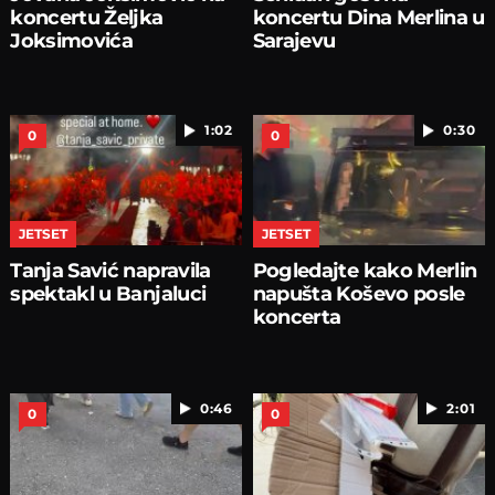
koncertu Željka
koncertu Dina Merlina u
Joksimovića
Sarajevu
1:02
0:30
0
0
JETSET
JETSET
Tanja Savić napravila
Pogledajte kako Merlin
spektakl u Banjaluci
napušta Koševo posle
koncerta
0:46
2:01
0
0