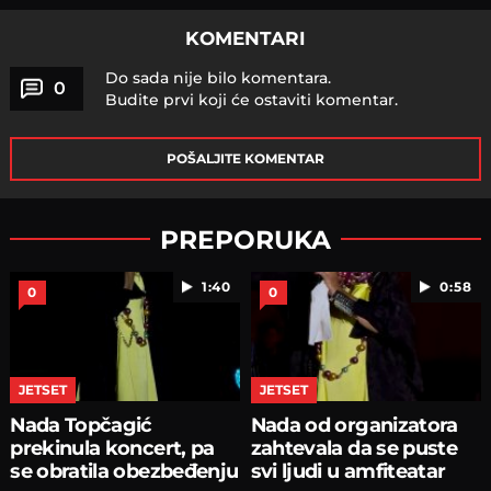
KOMENTARI
Do sada nije bilo komentara.
0
Budite prvi koji će ostaviti komentar.
POŠALJITE KOMENTAR
PREPORUKA
1:40
0:58
0
0
JETSET
JETSET
Nada Topčagić
Nada od organizatora
prekinula koncert, pa
zahtevala da se puste
se obratila obezbeđenju
svi ljudi u amfiteatar