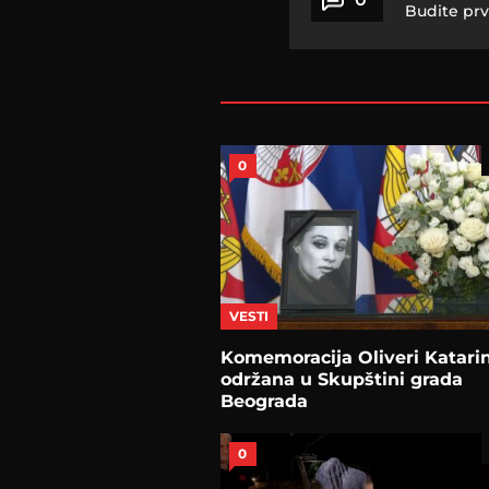
Budite prv
0
VESTI
Komemoracija Oliveri Katarin
održana u Skupštini grada
Beograda
0