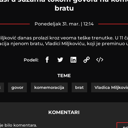
bratu
ponedeljak 31. mar. | 12:14
iljković danas prolazi kroz veoma teške trenutke. U 11 č
ja njenom bratu, Vladici Miljkoviću, koji je preminuo u
Podeli:
TEME
ć
govor
komemoracija
brat
Vladica Miljkovi
KOMENTARI
je bilo komentara.