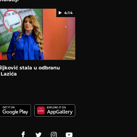
4:14
iljković stala u odbranu
 Lazića