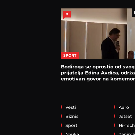
0
SPORT
Bodiroga se oprostio od svog
prijatelja Edina Avdića, održ
emotivan govor na komemora
Vesti
Aero
Biznis
Jetset
Sport
Hi-Tech
Nauka
Zanimlj