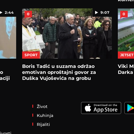
2:44
9:07
0
0
SPORT
JETSET
Boris Tadić u suzama održao
Viki M
ao
emotivan oproštajni govor za
Darka
ciji
Duška Vujoševića na grobu
Život
Kuhinja
Rijaliti
ivosti