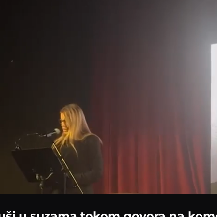
guši u suzama tokom govora na kom