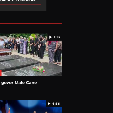
ŠALJITE KOMENTAR
1:13
e govor Male Cane
6:36