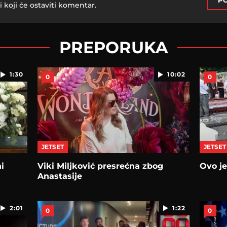
PO
i koji će ostaviti komentar.
PREPORUKA
1:30
10:02
0
0
JETSET
JETSET
i
Viki Miljković presrećna zbog
Ovo j
Anastasije
2:01
1:22
0
0