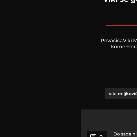
PevačicaViki M
komemoraci
viki miljkovi
Do sada ni
0