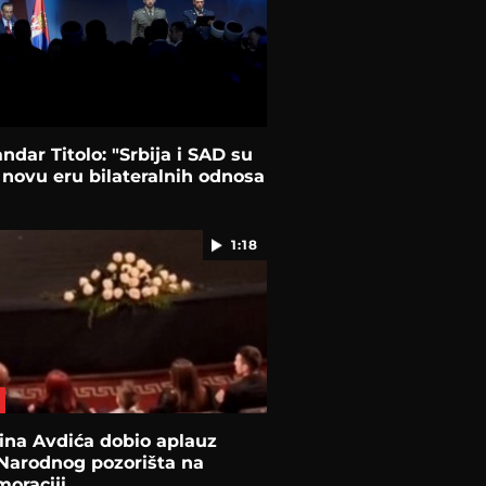
ndar Titolo: "Srbija i SAD su
 novu eru bilateralnih odnosa
1:18
ina Avdića dobio aplauz
Narodnog pozorišta na
oraciji