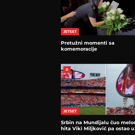
JETSET
Pretužni momenti sa
komemoracije
0
JETSET
Srbin na Mundijalu čuo melod
hita Viki Miljković pa ostao 