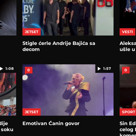
JETSET
VESTI
Stigle ćerle Andrije Bajića sa
Aleksa
decom
ušle u
1:08
1:57
0
0
JETSET
SPORT
ije
Emotivan Ćanin govor
Sin Ed
u soku
celog 
komem