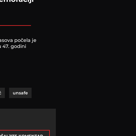
asova počela je
 47. godini
ć
unsafe