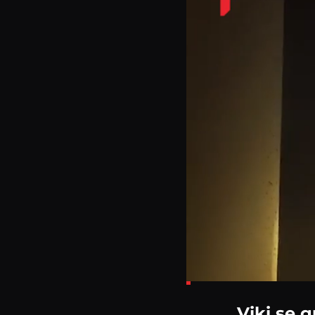
Loaded
:
7.92%
Viki se 