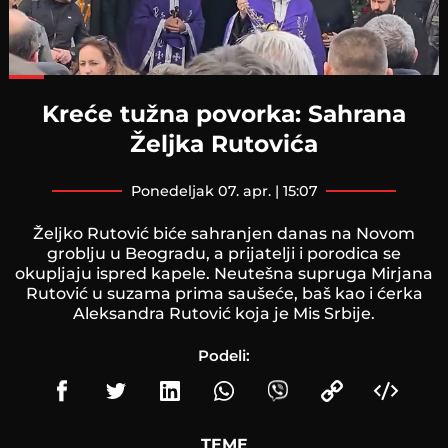
Loaded
:
62.64%
Kreće tužna povorka: Sahrana
Željka Rutovića
ponedeljak 07. apr. | 15:07
Željko Rutović biće sahranjen danas na Novom
groblju u Beogradu, a prijatelji i porodica se
okupljaju ispred kapele. Neutešna supruga Mirjana
Rutović u suzama prima saušeće, baš kao i ćerka
Aleksandra Rutović koja je Mis Srbije.
Podeli:
TEME