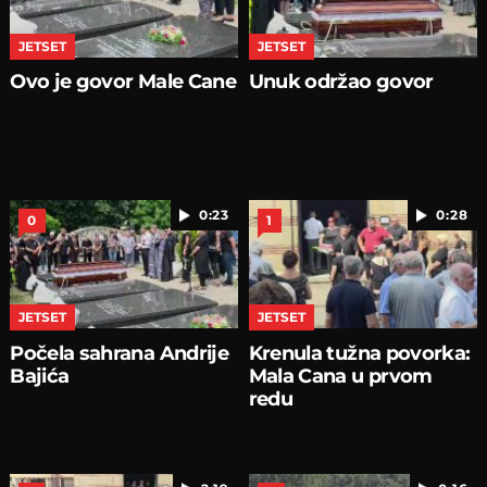
JETSET
JETSET
Ovo je govor Male Cane
Unuk održao govor
0:23
0:28
0
1
JETSET
JETSET
Počela sahrana Andrije
Krenula tužna povorka:
Bajića
Mala Cana u prvom
redu