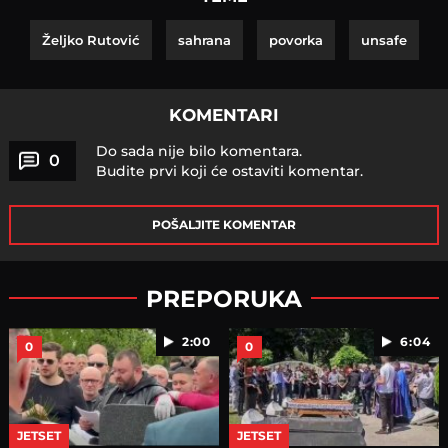
Željko Rutović
sahrana
povorka
unsafe
KOMENTARI
Do sada nije bilo komentara.
0
Budite prvi koji će ostaviti komentar.
POŠALJITE KOMENTAR
PREPORUKA
2:00
6:04
0
0
JETSET
JETSET