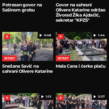
Potresan govor na
Govor na sahrani
Sašinom grobu
Olivere Katarine održao
Živorad Žika Ajdačić,
sekretar "KPZS"
0:48
1:44
0
0
JETSET
JETSET
Snežana Savić na
Mala Cana i ćerke plaču
sahrani Olivere Katarine
1:13
3:37
0
0