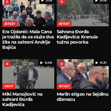
2:19
0:16
2
0
JETSET
JETSET
Era Ojdanić: Mala Cana
Sahrana Đorđa
je tražila da se služe dva
Kadijevića: Krenula
žita na sahrani Andrije
tužna povorka
Bajića
0:49
0:31
0
0
VESTI
JETSET
Miki Manojlović na
Merlin stigao na Sejdinu
sahrani Đorđa
dženazu
Kadijevića