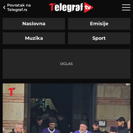
Povratak na
Telegraf.rs
Naslovna
Emisije
Muzika
Sport