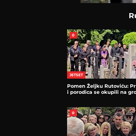
R
0
JETSET
Pomen Željku Rutoviću: Pri
i porodica se okupili na gr
0