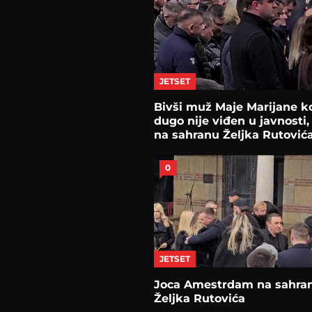
JETSET
Bivši muž Maje Marijane ko
dugo nije viđen u javnosti
na sahranu Željka Rutović
0
JETSET
Joca Amestrdam na sahran
Željka Rutovića