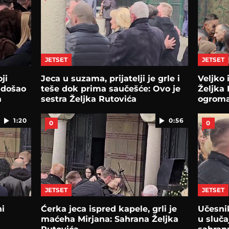
JETSET
JETSET
ji
Jeca u suzama, prijatelji je grle i
Veljko 
, došao
teše dok prima saučešće: Ovo je
Željka
a
sestra Željka Rutovića
ogroma
1:20
0:56
0
0
JETSET
JETSET
i
Ćerka jeca ispred kapele, grli je
Učesni
maćeha Mirjana: Sahrana Željka
u sluča