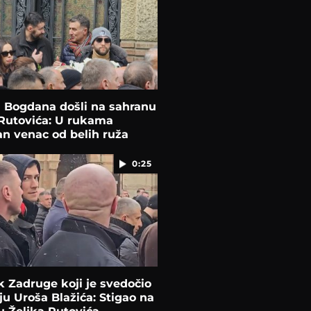
i Bogdana došli na sahranu
 Rutovića: U rukama
n venac od belih ruža
0:25
k Zadruge koji je svedočio
ju Uroša Blažića: Stigao na