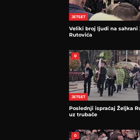
JETSET
Veliki broj ljudi na sahrani
Rutovića
0
JETSET
Poslednji ispraćaj Željka R
uz trubače
0