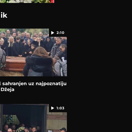
ik
2:10
 sahranjen uz najpoznatiju
Džeja
1:03