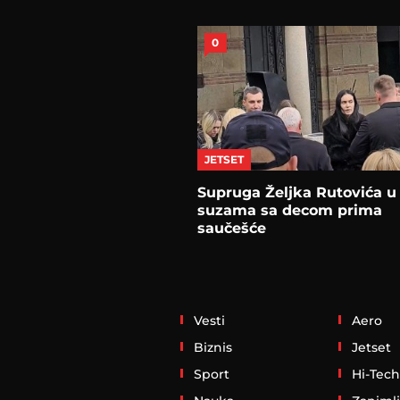
0
JETSET
Supruga Željka Rutovića u
suzama sa decom prima
saučešće
Vesti
Aero
Biznis
Jetset
Sport
Hi-Tech