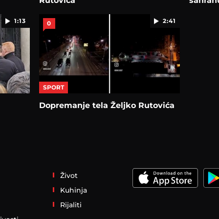
Rutovića
sahran
1:13
2:41
0
SPORT
Dopremanje tela Željko Rutovića
Život
Kuhinja
Rijaliti