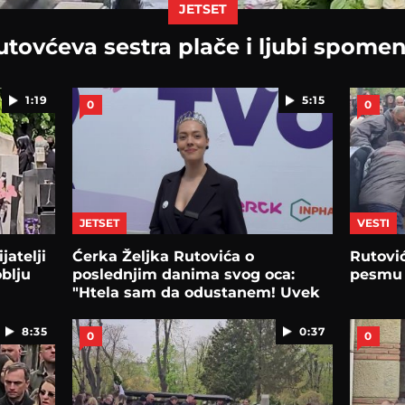
JETSET
utovćeva sestra plače i ljubi spomen
1:19
5:15
0
0
JETSET
VESTI
jatelji
Ćerka Željka Rutovića o
Rutović
oblju
poslednjim danima svog oca:
pesmu 
"Htela sam da odustanem! Uvek
je bio..."
8:35
0:37
0
0