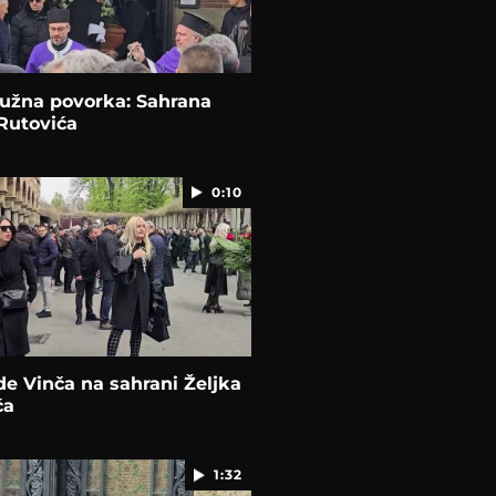
tužna povorka: Sahrana
 Rutovića
0:10
de Vinča na sahrani Željka
ća
1:32