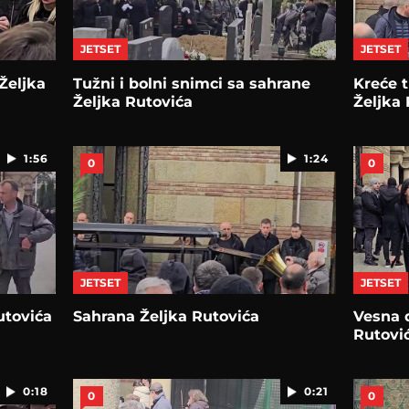
JETSET
JETSET
 Željka
Tužni i bolni snimci sa sahrane
Kreće 
Željka Rutovića
Željka
1:56
1:24
0
0
JETSET
JETSET
utovića
Sahrana Željka Rutovića
Vesna 
Rutovi
0:18
0:21
0
0