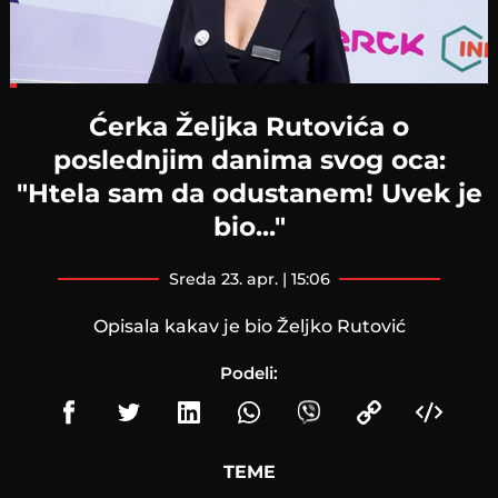
Loaded
:
12.67%
Ćerka Željka Rutovića o
poslednjim danima svog oca:
"Htela sam da odustanem! Uvek je
bio..."
sreda 23. apr. | 15:06
Opisala kakav je bio Željko Rutović
Podeli:
TEME