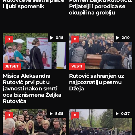
i ljubi spomenik
Prijatelji i porodica se
okupili na groblju
0:15
2:10
0
0
JETSET
VESTI
Misica Aleksandra
Rutović sahranjen uz
Rutović prvi put u
najpoznatiju pesmu
javnosti nakon smrti
Džeja
oca biznismena Željka
Rutovića
8:35
0:37
0
0