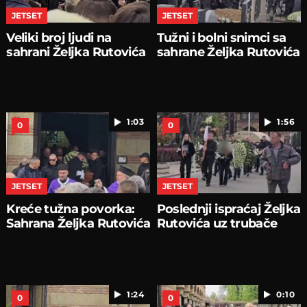
JETSET
JETSET
Veliki broj ljudi na
Tužni i bolni snimci sa
sahrani Željka Rutovića
sahrane Željka Rutovića
1:03
1:56
0
0
JETSET
JETSET
Kreće tužna povorka:
Poslednji ispraćaj Željka
Sahrana Željka Rutovića
Rutovića uz trubače
1:24
0:10
0
0