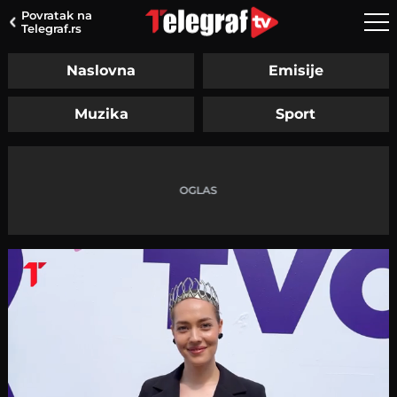
Povratak na
Telegraf.rs
Naslovna
Emisije
Muzika
Sport