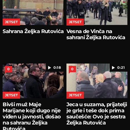
JETSET
JETSET
Sahrana Željka Rutovića
Vesna de Vinča na
sahrani Željka Rutovića
0:18
0:21
0
0
JETSET
JETSET
Bivši muž Maje
Jeca u suzama, prijatelji
Marijane koji dugo nije
je grle i teše dok prima
viđen u javnosti, došao
saučešće: Ovo je sestra
na sahranu Željka
Željka Rutovića
Rutovića