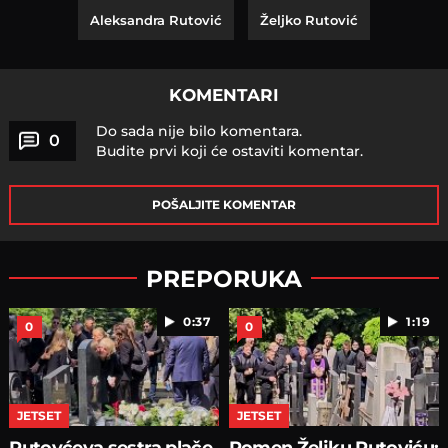
Aleksandra Rutović
Željko Rutović
KOMENTARI
Do sada nije bilo komentara.
0
Budite prvi koji će ostaviti komentar.
POŠALJITE KOMENTAR
PREPORUKA
0:37
1:19
0
0
JETSET
JETSET
Rutovćeva sestra plače
Pomen Željku Rutoviću: