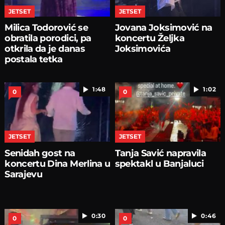
JETSET
JETSET
Milica Todorović se
Jovana Joksimović na
obratila porodici, pa
koncertu Željka
otkrila da je danas
Joksimovića
postala tetka
1:48
1:02
0
0
JETSET
JETSET
Senidah gost na
Tanja Savić napravila
koncertu Dina Merlina u
spektakl u Banjaluci
Sarajevu
0:30
0:46
0
0