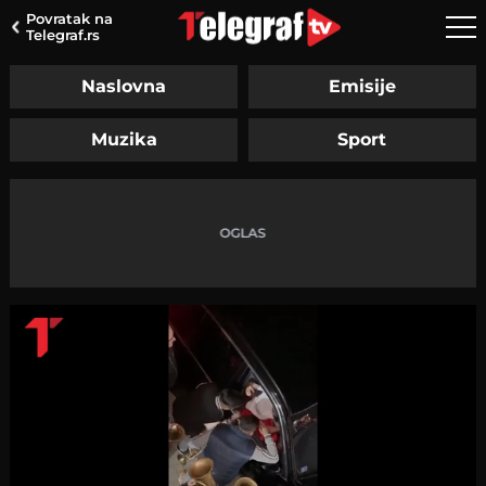
Povratak na
Telegraf.rs
Naslovna
Emisije
Muzika
Sport