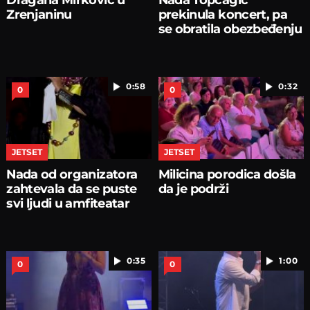
Zrenjaninu
prekinula koncert, pa
se obratila obezbeđenju
0:58
0:32
0
0
JETSET
JETSET
Nada od organizatora
Milicina porodica došla
zahtevala da se puste
da je podrži
svi ljudi u amfiteatar
0:35
1:00
0
0