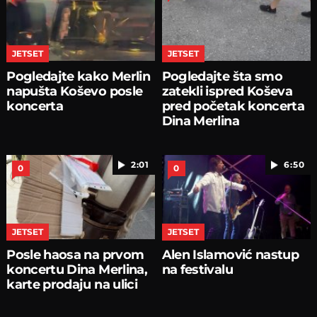
JETSET
JETSET
Pogledajte kako Merlin
Pogledajte šta smo
napušta Koševo posle
zatekli ispred Koševa
koncerta
pred početak koncerta
Dina Merlina
2:01
6:50
0
0
JETSET
JETSET
Posle haosa na prvom
Alen Islamović nastup
koncertu Dina Merlina,
na festivalu
karte prodaju na ulici