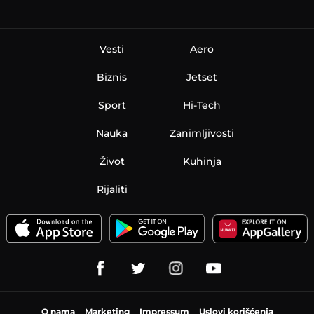
Vesti
Aero
Biznis
Jetset
Sport
Hi-Tech
Nauka
Zanimljivosti
Život
Kuhinja
Rijaliti
O nama
Marketing
Impressum
Uslovi korišćenja