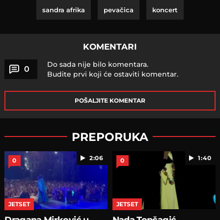
sandra afrika
pevačica
koncert
KOMENTARI
Do sada nije bilo komentara.
0
Budite prvi koji će ostaviti komentar.
POŠALJITE KOMENTAR
PREPORUKA
2:06
1:40
0
0
JETSET
JETSET
Dragana Mirković u
Nada Topčagić