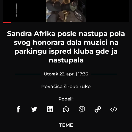
Loaded
:
60.57%
Sandra Afrika posle nastupa pola
svog honorara dala muzici na
parkingu ispred kluba gde ja
nastupala
utorak 22. apr. | 17:36
Pevačica široke ruke
Podeli:
TEME