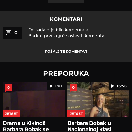
KOMENTARI
Do sada nije bilo komentara.
0
Budite prvi koji će ostaviti komentar.
POŠALJITE KOMENTAR
PREPORUKA
1:01
15:56
0
0
JETSET
JETSET
Drama u Kikindi!
Barbara Bobak u
Barbara Bobak se
Nacionalnoj klasi