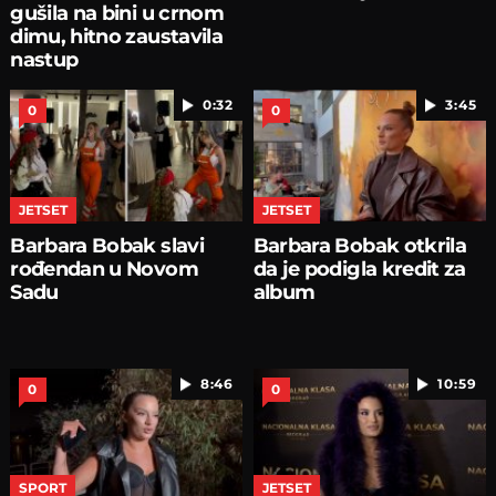
gušila na bini u crnom
dimu, hitno zaustavila
nastup
0:32
3:45
0
0
JETSET
JETSET
Barbara Bobak slavi
Barbara Bobak otkrila
rođendan u Novom
da je podigla kredit za
Sadu
album
8:46
10:59
0
0
SPORT
JETSET