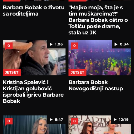
Barbara Bobak o životu
"Majko moja, šta je s
sa roditeljima
tim muškarcima?!"
Barbara Bobak oštro o
Tošiću posle drame,
stala uz JK
1:06
0:34
0
0
JETSET
JETSET
Kristina Spalević i
Barbara Bobak
Kristijan golubović
Novogodišnji nastup
isprobali igricu Barbare
Bobak
5:47
12:19
0
0