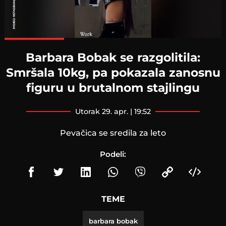
Loaded
:
100.00%
Barbara Bobak se razgolitila:
Smršala 10kg, pa pokazala zanosnu
figuru u brutalnom stajlingu
utorak 29. apr. | 19:52
Pevačica se sredila za leto
Podeli:
TEME
barbara bobak