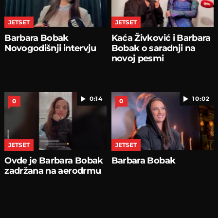
JETSET
JETSET
Barbara Bobak
Kaća Živković i Barbara
Novogodišnji intervju
Bobak o saradnji na
novoj pesmi
0:14
10:02
0
0
JETSET
JETSET
Ovde je Barbara Bobak
Barbara Bobak
zadržana na aerodrmu