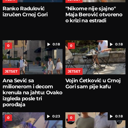
Ranko Radulović
"Nikome nije sjajno"
izručen Crnoj Gori
Maja Berović otvoreno
o krizi na estradi
0:18
0:18
0
0
JETSET
JETSET
Ana Sević sa
Vojin Ćetković u Crnoj
milionerom i decom
Gori sam pije kafu
krenula na jahtu: Ovako
izgleda posle tri
porođaja
0:23
0:18
0
0