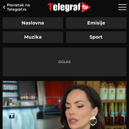
Povratak na
Telegraf.rs
Naslovna
Emisije
Muzika
Sport