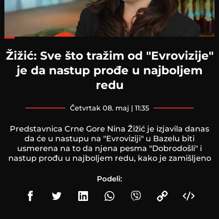
Loaded
:
45.07%
Žižić: Sve što tražim od "Evrovizije"
je da nastup prođe u najboljem
redu
četvrtak 08. maj | 11:35
Predstavnica Crne Gore Nina Žižić je izjavila danas
da će u nastupu na "Evroviziji" u Bazelu biti
usmerena na to da njena pesma "Dobrodošli" i
nastup prođu u najboljem redu, kako je zamišljeno
Podeli: