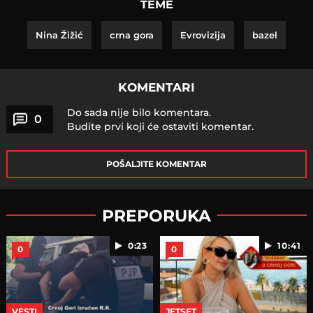
TEME
Nina Žižić
crna gora
Evrovizija
bazel
KOMENTARI
Do sada nije bilo komentara.
0
Budite prvi koji će ostaviti komentar.
POŠALJITE KOMENTAR
PREPORUKA
0:23
10:41
0
0
VESTI
JETSET