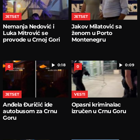
JETSET
JETSET
Nemanja Nedović i
Jakov Milatović sa
Luka Mitrović se
ženom u Porto
provode u Crnoj Gori
Montenegru
0:18
0:09
0
0
JETSET
VESTI
Anđela Đuričić ide
Opasni kriminalac
autobusom za Crnu
izručen u Crnu Goru
Goru