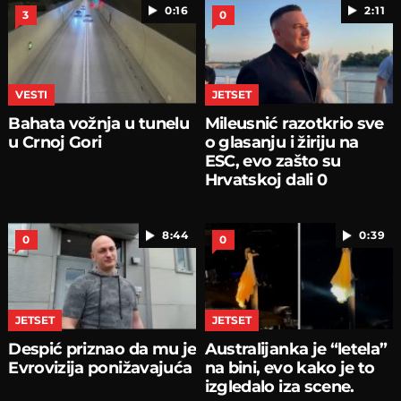
0:16
2:11
3
0
VESTI
JETSET
Bahata vožnja u tunelu
Mileusnić razotkrio sve
u Crnoj Gori
o glasanju i žiriju na
ESC, evo zašto su
Hrvatskoj dali 0
8:44
0:39
0
0
JETSET
JETSET
Despić priznao da mu je
Australijanka je “letela”
Evrovizija ponižavajuća
na bini, evo kako je to
izgledalo iza scene.