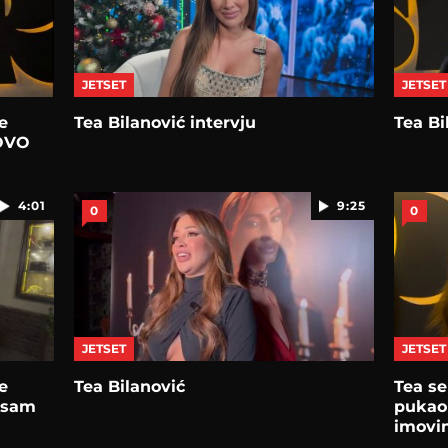
JETSET
JETSET
e
Tea Bilanović intervju
Tea Bi
 OVO
4:01
9:25
0
0
JETSET
JETSET
e
Tea Bilanović
Tea se
 sam
pukao 
imovin