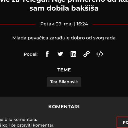
sam dobila bakšiša
petak 09. maj | 16:24
Mlada pevačica zarađuje dobro od svog rada
Podeli:
TEME
Tea Bilanović
KOMENTARI
je bilo komentara.
PO
i koji će ostaviti komentar.