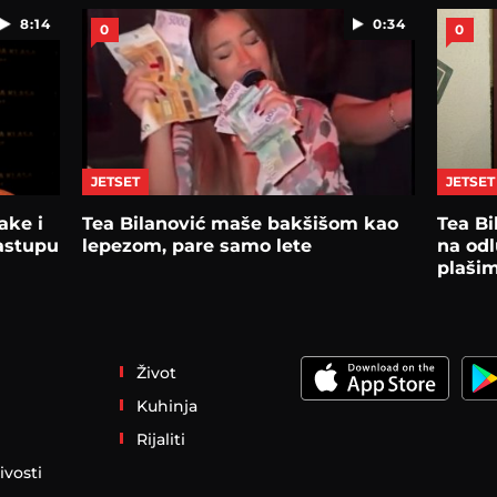
8:14
0:34
0
0
JETSET
JETSET
ake i
Tea Bilanović maše bakšišom kao
Tea Bi
nastupu
lepezom, pare samo lete
na od
plašim
Život
Kuhinja
Rijaliti
ivosti