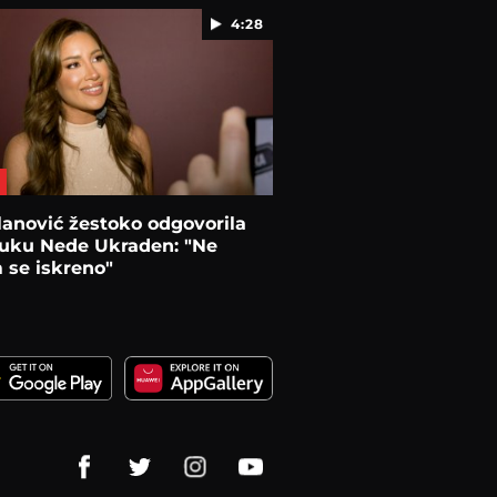
4:28
lanović žestoko odgovorila
luku Nede Ukraden: "Ne
 se iskreno"