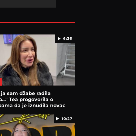
6:36
 ja sam džabe radila
o..." Tea progovorila o
ama da je iznudila novac
10:27