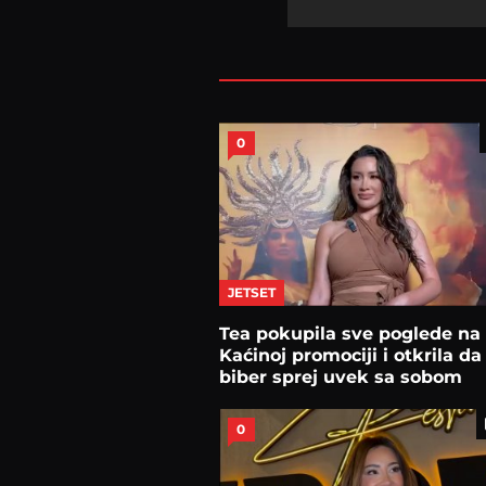
0
JETSET
Tea pokupila sve poglede na
Kaćinoj promociji i otkrila da
biber sprej uvek sa sobom
0