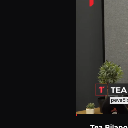
Loaded
:
4.89%
Tea Bilano