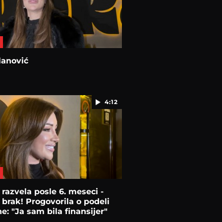
lanović
4:12
 razvela posle 6. meseci -
brak! Progovorila o podeli
e: "Ja sam bila finansijer"