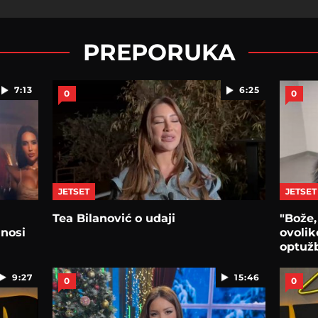
PREPORUKA
7:13
6:25
0
0
JETSET
JETSET
Tea Bilanović o udaji
"Bože,
 nosi
ovolik
optužb
9:27
15:46
0
0