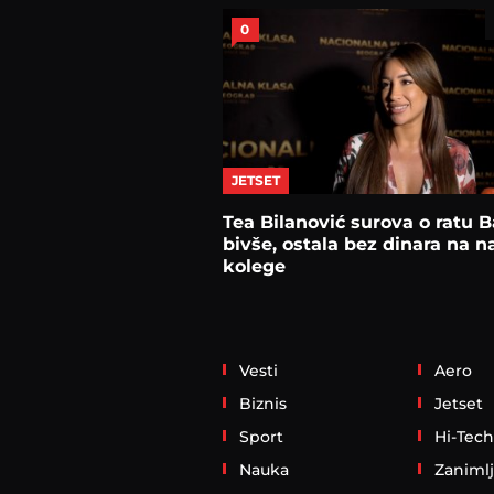
0
JETSET
Tea Bilanović surova o ratu B
bivše, ostala bez dinara na 
kolege
Vesti
Aero
Biznis
Jetset
Sport
Hi-Tech
Nauka
Zanimlj