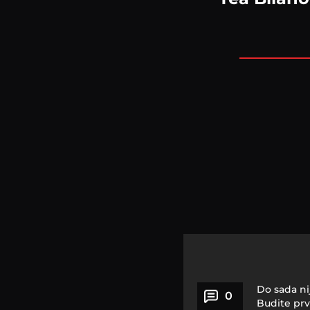
Do sada ni
0
Budite prv