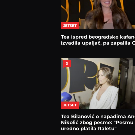
JETSET
Tea ispred beogradske kafan
izvadila upaljač, pa zapalila
0
JETSET
Tea Bilanović o napadima An
Nikolić zbog pesme: "Pesmu
uredno platila Raletu"