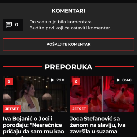
KOMENTARI
Do sada nije bilo komentara.
0
Budite prvi koji će ostaviti komentar.
POŠALJITE KOMENTAR
PREPORUKA
7:10
0:40
0
0
JETSET
JETSET
Iva Bojanić o Joci i
Joca Stefanović sa
porođaju: "Nesrećnice
ženom na slavlju, Iva
pričaju da sam mu kao
završila u suzama