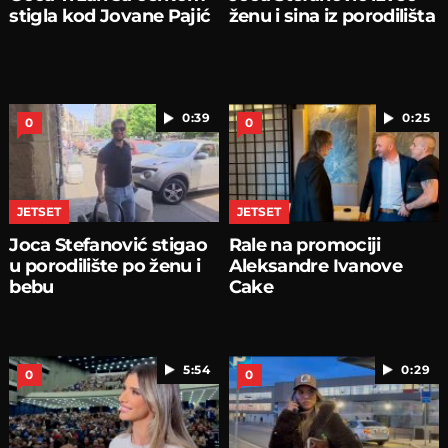
stigla kod Jovane Pajić
ženu i sina iz porodilišta
0:39
0:25
0
0
JETSET
JETSET
Joca Stefanović stigao
Rale na promociji
u porodilište po ženu i
Aleksandre Ivanove
bebu
Cake
5:54
0:29
0
0