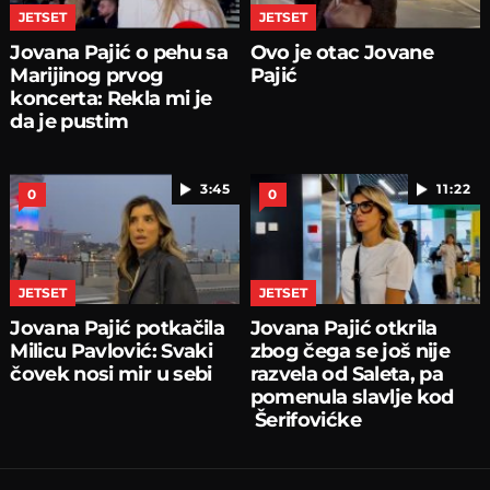
JETSET
JETSET
Jovana Pajić o pehu sa
Ovo je otac Jovane
Marijinog prvog
Pajić
koncerta: Rekla mi je
da je pustim
3:45
11:22
0
0
JETSET
JETSET
Jovana Pajić potkačila
Jovana Pajić otkrila
Milicu Pavlović: Svaki
zbog čega se još nije
čovek nosi mir u sebi
razvela od Saleta, pa
pomenula slavlje kod
Šerifovićke