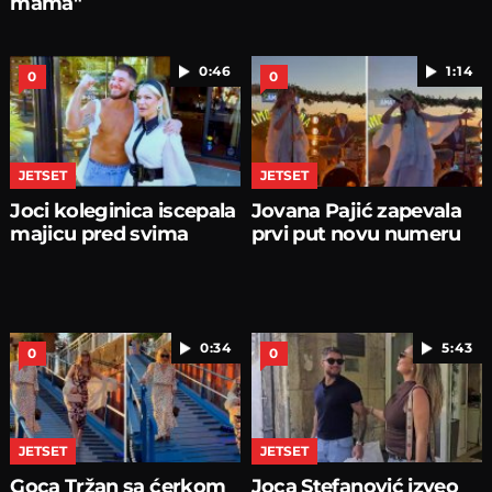
mama"
0:46
1:14
0
0
JETSET
JETSET
Joci koleginica iscepala
Jovana Pajić zapevala
majicu pred svima
prvi put novu numeru
0:34
5:43
0
0
JETSET
JETSET
Goca Tržan sa ćerkom
Joca Stefanović izveo