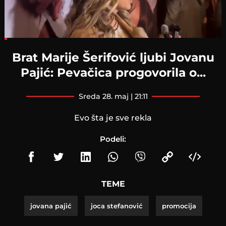
Loaded
:
9.65%
Brat Marije Šerifović ljubi Jovanu
Pajić: Pevačica progovorila o...
sreda 28. maj | 21:11
Evo šta je sve rekla
Podeli:
TEME
jovana pajić
joca stefanović
promocija