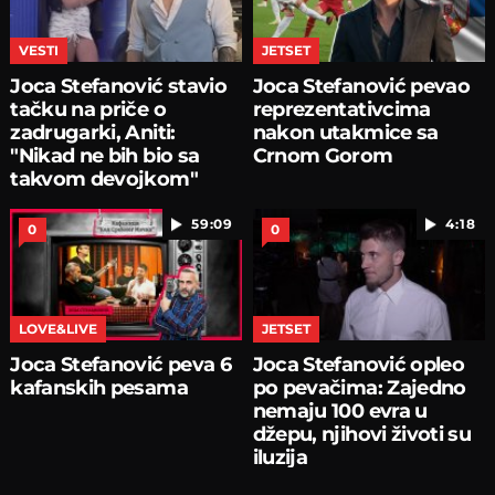
VESTI
JETSET
Joca Stefanović stavio
Joca Stefanović pevao
tačku na priče o
reprezentativcima
zadrugarki, Aniti:
nakon utakmice sa
"Nikad ne bih bio sa
Crnom Gorom
takvom devojkom"
59:09
4:18
0
0
LOVE&LIVE
JETSET
Joca Stefanović peva 6
Joca Stefanović opleo
kafanskih pesama
po pevačima: Zajedno
nemaju 100 evra u
džepu, njihovi životi su
iluzija