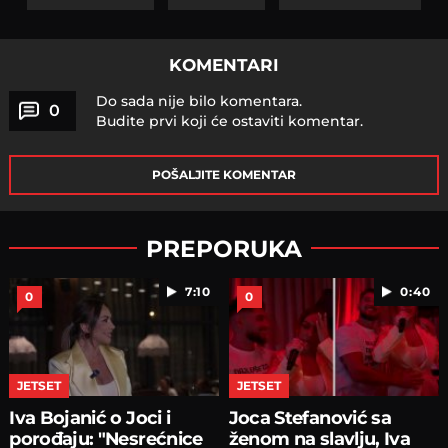
KOMENTARI
Do sada nije bilo komentara.
0
Budite prvi koji će ostaviti komentar.
POŠALJITE KOMENTAR
PREPORUKA
7:10
0:40
0
0
JETSET
JETSET
Iva Bojanić o Joci i
Joca Stefanović sa
porođaju: "Nesrećnice
ženom na slavlju, Iva