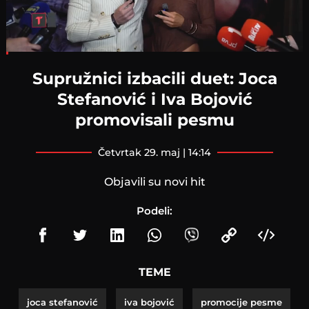
Loaded
:
6.31%
Supružnici izbacili duet: Joca
Stefanović i Iva Bojović
promovisali pesmu
četvrtak 29. maj | 14:14
Objavili su novi hit
Podeli:
TEME
joca stefanović
iva bojović
promocije pesme