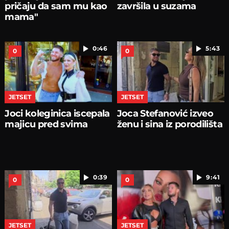
pričaju da sam mu kao
završila u suzama
mama"
0:46
5:43
0
0
JETSET
JETSET
Joci koleginica iscepala
Joca Stefanović izveo
majicu pred svima
ženu i sina iz porodilišta
0:39
9:41
0
0
JETSET
JETSET