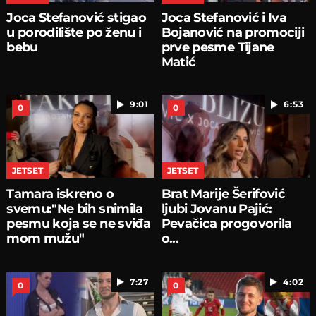
Joca Stefanović stigao
Joca Stefanović i Iva
u porodilište po ženu i
Bojanović na promociji
bebu
prve pesme Tijane
Matić
9:01
6:53
0
0
JETSET
JETSET
Tamara iskreno o
Brat Marije Šerifović
svemu:"Ne bih snimila
ljubi Jovanu Pajić:
pesmu koja se ne sviđa
Pevačica progovorila
mom mužu"
o...
7:27
4:02
0
0