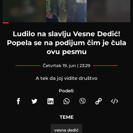
Loaded
:
44.22%
Ludilo na slavlju Vesne Dedić!
Popela se na podijum čim je čula
ovu pesmu
četvrtak 19. jun | 23:29
A tek da joj vidite društvo
Podeli:
TEME
vesna dedić