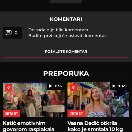
KOMENTARI
Do sada nije bilo komentara.
0
Budite prvi koji će ostaviti komentar.
POŠALJITE KOMENTAR
PREPORUKA
1:36
9:49
0
0
JETSET
JETSET
Katić emotivnim
Vesna Dedić otkrila
govorom rasplakala
kako je smršala 10 kg