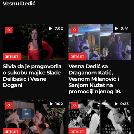
Vesnu Dedić
7:02
0:41
0
0
JETSET
JETSET
Silvia da je progovorila
Vesna Dedić sa
o sukobu majke Slađe
Draganom Katić,
Delibašić i Vesne
Vesnom Milanović i
Đogani
Sanjom Kužet na
promociji njenog 18.
romana
1:02
0:23
0
0
JETSET
JETSET