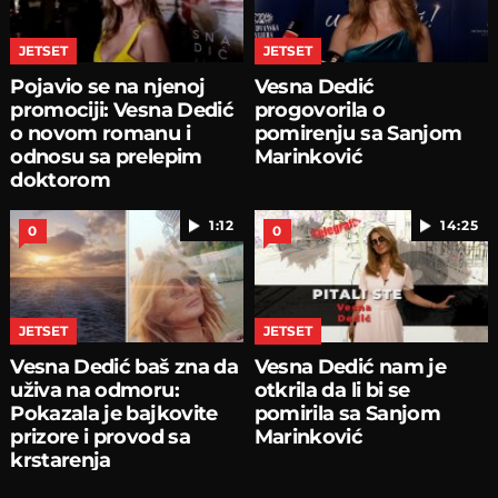
JETSET
JETSET
Pojavio se na njenoj
Vesna Dedić
promociji: Vesna Dedić
progovorila o
o novom romanu i
pomirenju sa Sanjom
odnosu sa prelepim
Marinković
doktorom
1:12
14:25
0
0
JETSET
JETSET
Vesna Dedić baš zna da
Vesna Dedić nam je
uživa na odmoru:
otkrila da li bi se
Pokazala je bajkovite
pomirila sa Sanjom
prizore i provod sa
Marinković
krstarenja