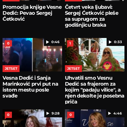
Promocija knjige Vesne
Četvrt veka ljubavi:
Dedić: Pevao Sergej
Sergej Ćetković pleše
Ćetković
sa suprugom za
godišnjicu braka
0:46
0:33
0
1
JETSET
JETSET
Vesna Dedić i Sanja
Uhvatili smo Vesnu
Marinković prvi put na
Dedić sa frajerom za
istom mestu posle
kojim "padaju vilice", a
svađe
njen dekolte je posebna
priča
9:28
4:46
0
0