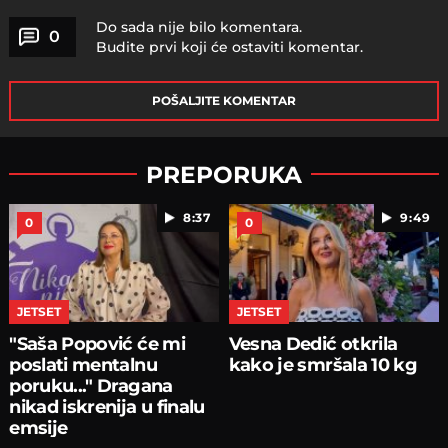
Do sada nije bilo komentara.
0
Budite prvi koji će ostaviti komentar.
POŠALJITE KOMENTAR
PREPORUKA
8:37
9:49
0
0
JETSET
JETSET
"Saša Popović će mi
Vesna Dedić otkrila
poslati mentalnu
kako je smršala 10 kg
poruku..." Dragana
nikad iskrenija u finalu
emsije