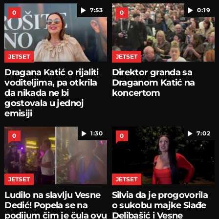
7:53
0:19
0
0
JETSET
JETSET
Dragana Katić o rijaliti
Direktor granda sa
voditeljima, pa otkrila
Draganom Katić na
da nikada ne bi
koncertom
gostovala u jednoj
emisiji
1:30
7:02
0
0
JETSET
JETSET
Ludilo na slavlju Vesne
Silvia da je progovorila
Dedić! Popela se na
o sukobu majke Slađe
podijum čim je čula ovu
Delibašić i Vesne