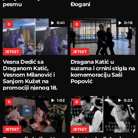
pesmu
Đogani
0:41
0:18
0
0
JETSET
JETSET
Vesna Dedić sa
Dragana Katić u
Draganom Katić,
suzama i crnini stigla na
Vesnom Milanović i
komemoraciju Saši
Sanjom Kužet na
Popović
promociji njenog 18.
romana
1:02
0:23
0
0
JETSET
JETSET