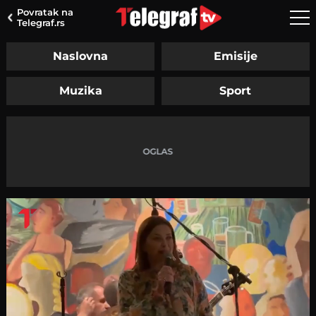
Povratak na
Telegraf.rs
Naslovna
Emisije
Muzika
Sport