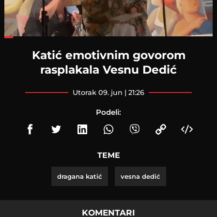
Loaded
:
41.33%
Katić emotivnim govorom
rasplakala Vesnu Dedić
utorak 09. jun | 21:26
Podeli:
TEME
dragana katić
vesna dedić
KOMENTARI