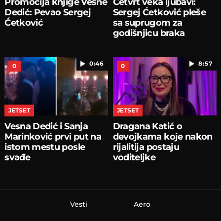
Promocija knjige Vesne
Četvrt veka ljubavi:
Dedić: Pevao Sergej
Sergej Ćetković pleše
Ćetković
sa suprugom za
godišnjicu braka
0:46
8:57
0
0
JETSET
JETSET
Vesna Dedić i Sanja
Dragana Katić o
Marinković prvi put na
devojkama koje nakon
istom mestu posle
rijalitija postaju
svađe
voditeljke
Vesti
Aero