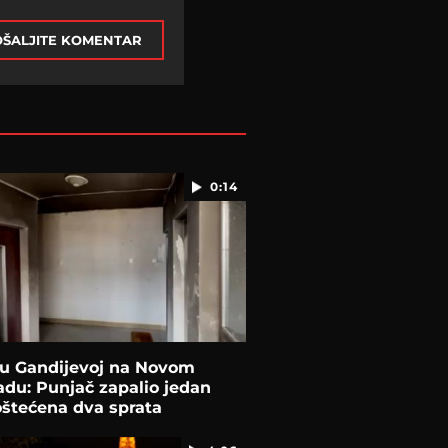
ŠALJITE KOMENTAR
0:14
 u Gandijevoj na Novom
du: Punjač zapalio jedan
oštećena dva sprata