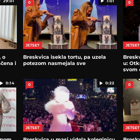
29:01
1:01
0
0
JETSET
JETSET
 o
Breskvica isekla tortu, pa uzela
Breskv
ačena i
potezom nasmejala sve
u: Ot
svom 
0:14
0:22
0
0
JETSET
JETSET
kanom
Breskvica u masi videla koleginicu,
Breskv