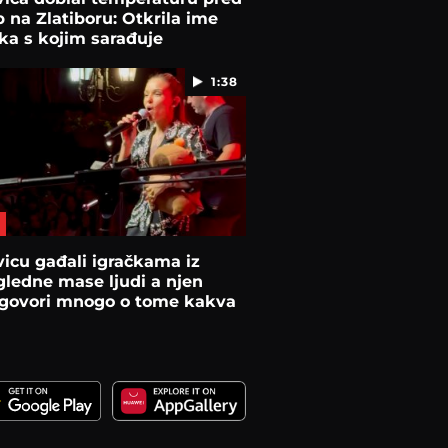
 na Zlatiboru: Otkrila ime
ka s kojim sarađuje
1:38
icu gađali igračkama iz
ledne mase ljudi a njen
 govori mnogo o tome kakva