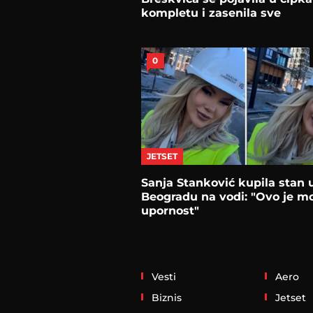
kompletu i zasenila sve
0
JETSET
Sanja Stanković kupila stan 
Beogradu na vodi: "Ovo je m
upornost"
Vesti
Aero
Biznis
Jetset