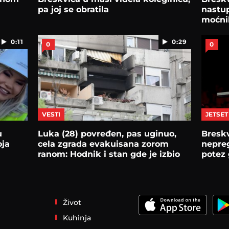
pa joj se obratila
nastup
moćni
0:11
0:29
0
0
VESTI
JETSET
u
Luka (28) povređen, pas uginuo,
Breskv
oja
cela zgrada evakuisana zorom
nepreg
ranom: Hodnik i stan gde je izbio
potez
požar
je
Život
Kuhinja