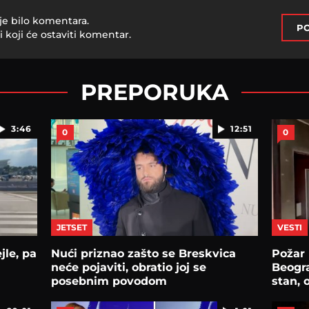
je bilo komentara.
PO
i koji će ostaviti komentar.
PREPORUKA
3:46
12:51
0
0
JETSET
VESTI
jle, pa
Nući priznao zašto se Breskvica
Požar
neće pojaviti, obratio joj se
Beogra
posebnim povodom
stan, 