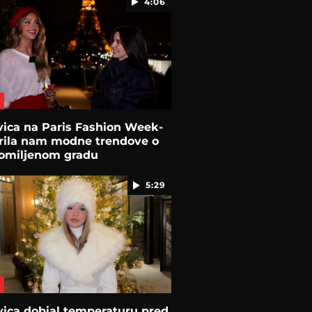
4:06
ica na Paris Fashion Week-
krila nam modne trendove o
omiljenom gradu
5:29
ica dobial temperaturu pred