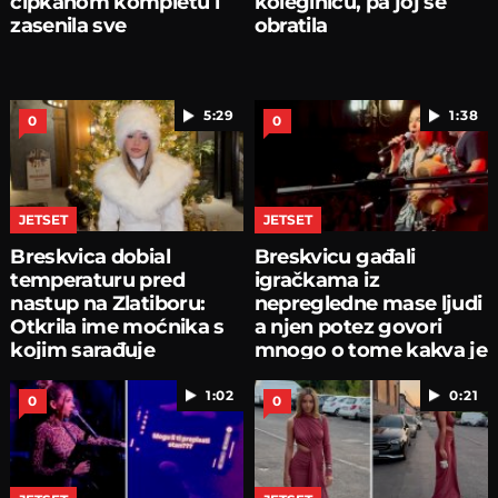
čipkanom kompletu i
koleginicu, pa joj se
zasenila sve
obratila
5:29
1:38
0
0
JETSET
JETSET
Breskvica dobial
Breskvicu gađali
temperaturu pred
igračkama iz
nastup na Zlatiboru:
nepregledne mase ljudi
Otkrila ime moćnika s
a njen potez govori
kojim sarađuje
mnogo o tome kakva je
1:02
0:21
0
0