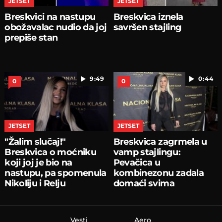
JETSET
JETSET
Breskvici na nastupu
Breskvica iznela
obožavalac nudio da joj
savršen stajling
prepiše stan
9:49
0:44
0
0
JETSET
JETSET
"Žalim slučaj!"
Breskvica zagrmela u
Breskvica o moćniku
vamp stajlingu:
koji joj je bio na
Pevačica u
nastupu, pa spomenula
kombinezonu zadala
Nikoliju i Relju
domaći svima
Vesti
Aero