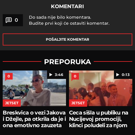
KOMENTARI
Do sada nije bilo komentara.
0
Budite prvi koji će ostaviti komentar.
POŠALJITE KOMENTAR
PREPORUKA
3:46
0:13
0
0
JETSET
JETSET
Breskvica o vezi Jakova
Ceca sišla u publiku na
i Džejle, pa otkrila da je i
Nucijevoj promociji,
ona emotivno zauzeta
klinci poludeli za njom