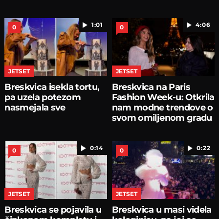
1:01
4:06
0
0
JETSET
JETSET
Breskvica isekla tortu,
Breskvica na Paris
pa uzela potezom
Fashion Week-u: Otkrila
nasmejala sve
nam modne trendove o
svom omiljenom gradu
0:14
0:22
0
0
JETSET
JETSET
Breskvica se pojavila u
Breskvica u masi videla