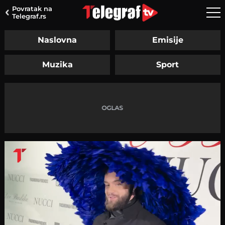
Povratak na
Telegraf.rs
Naslovna
Emisije
Muzika
Sport