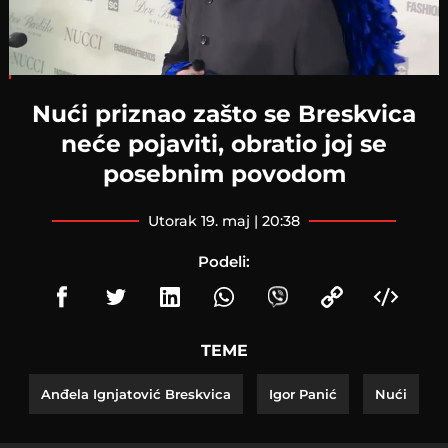
Loaded
:
5.18%
Nući priznao zašto se Breskvica
neće pojaviti, obratio joj se
posebnim povodom
utorak 19. maj | 20:38
Podeli:
TEME
Anđela Ignjatović Breskvica
Igor Panić
Nući