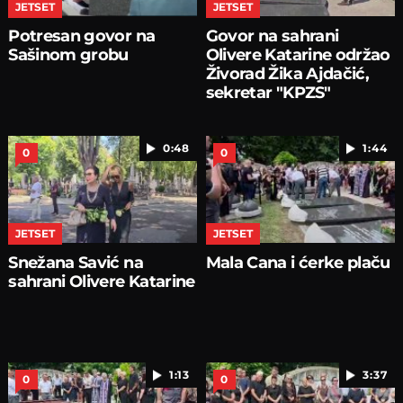
JETSET
JETSET
Potresan govor na
Govor na sahrani
Sašinom grobu
Olivere Katarine održao
Živorad Žika Ajdačić,
sekretar "KPZS"
0:48
1:44
0
0
JETSET
JETSET
Snežana Savić na
Mala Cana i ćerke plaču
sahrani Olivere Katarine
1:13
3:37
0
0