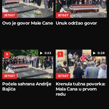
JETSET
JETSET
Ovo je govor Male Cane
Unuk održao govor
0:23
0:28
0
1
JETSET
JETSET
Počela sahrana Andrije
Krenula tužna povorka:
Bajića
Mala Cana u prvom
redu