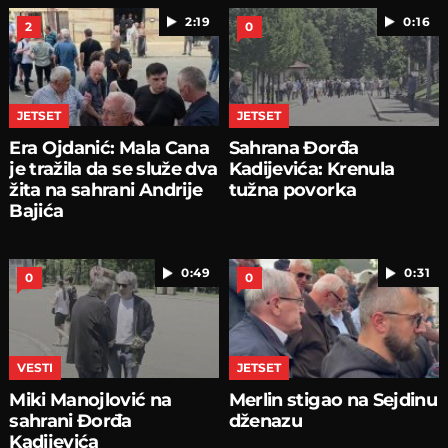
2:19
0:16
2
0
JETSET
JETSET
Era Ojdanić: Mala Cana
Sahrana Đorđa
je tražila da se služe dva
Kadijevića: Krenula
žita na sahrani Andrije
tužna povorka
Bajića
0:49
0:31
0
0
VESTI
JETSET
Miki Manojlović na
Merlin stigao na Sejdinu
sahrani Đorđa
dženazu
Kadijevića