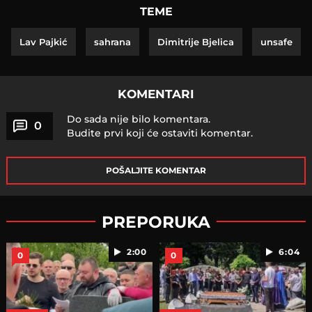
TEME
Lav Pajkić
sahrana
Dimitrije Bjelica
unsafe
KOMENTARI
Do sada nije bilo komentara.
0
Budite prvi koji će ostaviti komentar.
POŠALJITE KOMENTAR
PREPORUKA
2:00
6:04
0
0