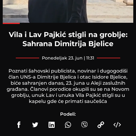
Loaded
:
100.00%
Vila i Lav Pajkić stigli na groblje:
Sahrana Dimitrija Bjelice
ponedeljak 23. jun | 11:31
Poznati šahovski publicista, novinar i dugogodiši
član UNS-a Dimitrije Bjelica i otac Isidore Bjelice,
biće sahranjen danas, 23. juna u Aleji zaslužnih
građana. Članovi porodice okupili su se na Novom
groblju, unuk Lav i unuka Vila Pajkić stigli su u
kapelu gde će primati saučešća
Podeli: