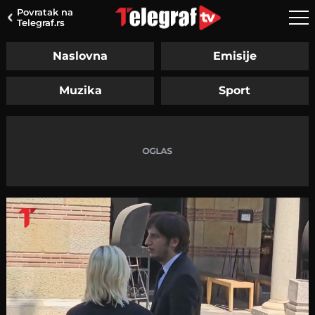
Povratak na
Telegraf.rs
Naslovna
Emisije
Muzika
Sport