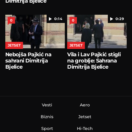
Dimitrija Bjelice
0:14
0:29
0
0
JETSET
JETSET
Nebojša Pajkić na
Vila i Lav Pajkić stigli
sahrani Dimitrija
na groblje: Sahrana
Bjelice
Dimitrija Bjelice
Vesti
Aero
Biznis
Jetset
Sport
Hi-Tech