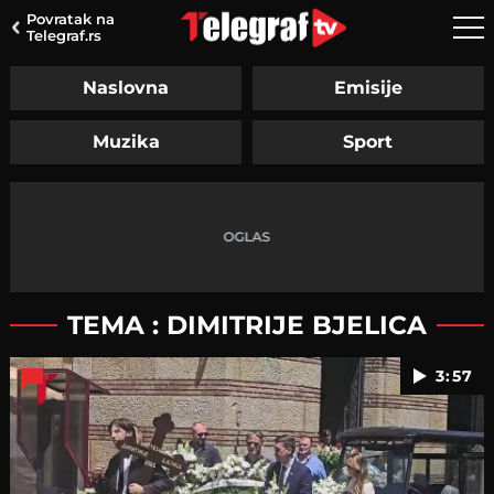
Povratak na
Telegraf.rs
Naslovna
Emisije
Muzika
Sport
TEMA : DIMITRIJE BJELICA
3:57