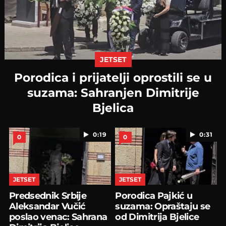
JETSET
Porodica i prijatelji oprostili se u
suzama: Sahranjen Dimitrije
Bjelica
0:19
0:31
0
0
JETSET
JETSET
Predsednik Srbije
Porodica Pajkić u
Aleksandar Vučić
suzama: Opraštaju se
poslao venac: Sahrana
od Dimitrija Bjelice