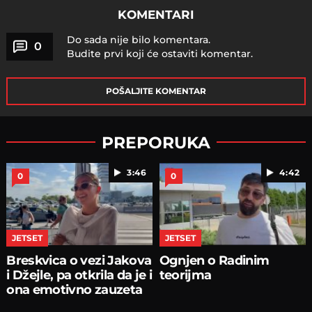
KOMENTARI
Do sada nije bilo komentara.
0
Budite prvi koji će ostaviti komentar.
POŠALJITE KOMENTAR
PREPORUKA
3:46
4:42
0
0
JETSET
JETSET
Breskvica o vezi Jakova
Ognjen o Radinim
i Džejle, pa otkrila da je i
teorijma
ona emotivno zauzeta