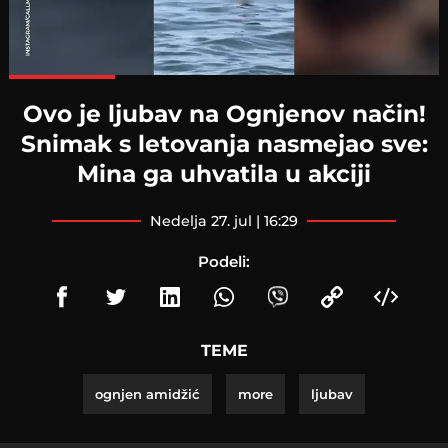
Loaded
:
100.00%
Ovo je ljubav na Ognjenov način!
Snimak s letovanja nasmejao sve:
Mina ga uhvatila u akciji
nedelja 27. jul | 16:29
Podeli:
TEME
ognjen amidžić
more
ljubav