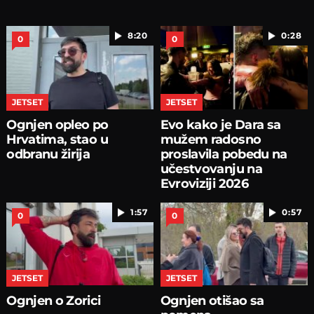
8:20
0:28
0
0
JETSET
JETSET
Ognjen opleo po
Evo kako je Dara sa
Hrvatima, stao u
mužem radosno
odbranu žirija
proslavila pobedu na
učestvovanju na
Evroviziji 2026
1:57
0:57
0
0
JETSET
JETSET
Ognjen o Zorici
Ognjen otišao sa