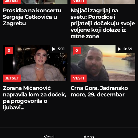
JETSET
VESTI
Prosidba na koncertu
Najjači zagrljaj na
Sergeja Ćetkovića u
svetu: Porodice i
Zagrebu
prijatelji dočekuju svoje
voljene koji dolaze iz
ratne zone
5:11
0:59
0
0
JETSET
VESTI
Zorana Mićanović
Crna Gora, Jadransko
napravila lom za doček,
more, 29. decembar
pa progovorila o
ljubavi...
Vesti
Aero