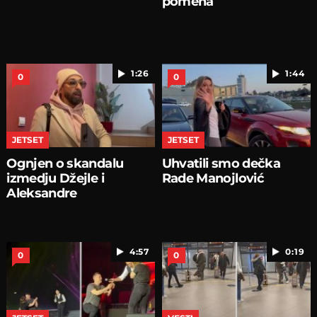
pomena
1:26
1:44
0
0
JETSET
JETSET
Ognjen o skandalu
Uhvatili smo dečka
izmedju Džejle i
Rade Manojlović
Aleksandre
4:57
0:19
0
0