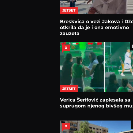
JETSET
Breskvica o vezi Jakova i Dže
otkrila da je i ona emotivno
zauzeta
0
JETSET
Verica Šerifović zaplesala sa
suprugom njenog bivšeg mu
0