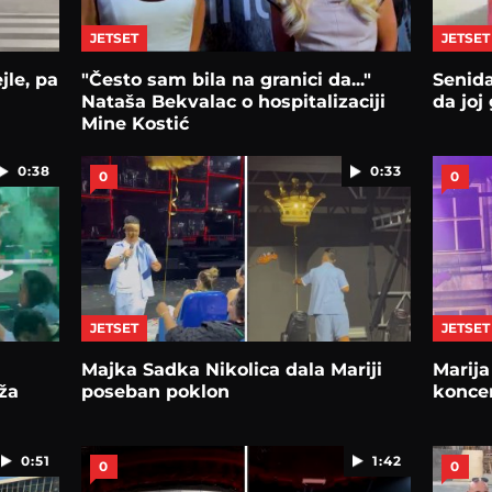
JETSET
JETSET
jle, pa
"Često sam bila na granici da..."
Senida
Nataša Bekvalac o hospitalizaciji
da joj
Mine Kostić
0:38
0:33
0
0
JETSET
JETSET
Majka Sadka Nikolica dala Mariji
Marija
ža
poseban poklon
koncer
0:51
1:42
0
0