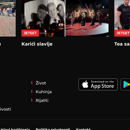
JETSET
JETSET
u
Karići slavlje
Tea sa
Život
Kuhinja
Rijaliti
ivosti
Uslovi korišćenja
Politika privatnosti
Kontakt