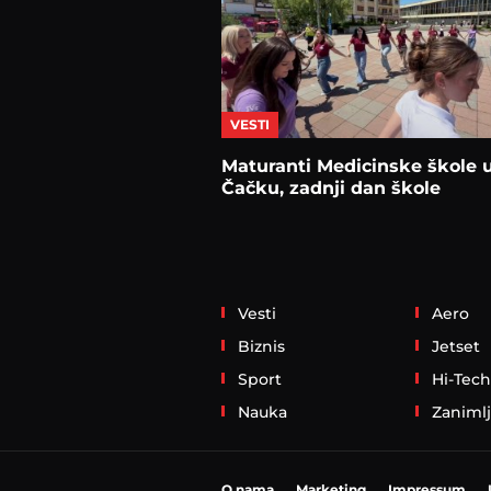
VESTI
Maturanti Medicinske škole 
Čačku, zadnji dan škole
Vesti
Aero
Biznis
Jetset
Sport
Hi-Tech
Nauka
Zanimlj
O nama
Marketing
Impressum