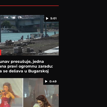
5:01
unav presušuje, jedna
ana pravi ogromnu zaradu:
a se dešava u Bugarskoj
0:49