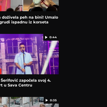
 doživela peh na bini! Umalo
 grudi ispadnu iz korseta
0:44
 Šerifović započela svoj 4.
t u Sava Centru
0:35