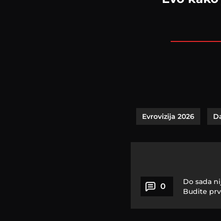
Evrovizija 2026
D
Do sada ni
0
Budite prv