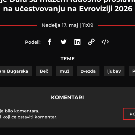
na učestvovanju na Evroviziji 2026
nedelja 17. maj | 11:09
Podeli:
TEME
ara Bugarska
Beč
muž
zvezda
ljubav
P
KOMENTARI
je bilo komentara.
PO
i koji će ostaviti komentar.