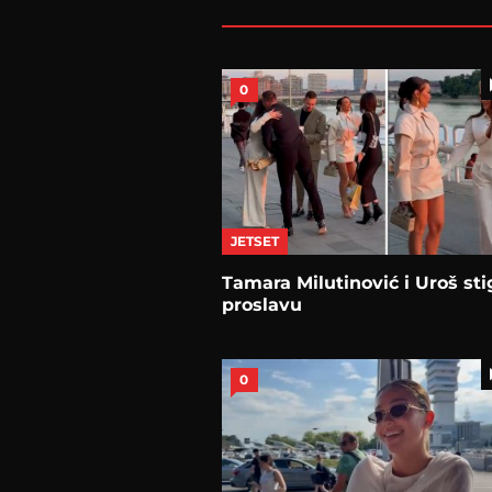
0
JETSET
Tamara Milutinović i Uroš sti
proslavu
0