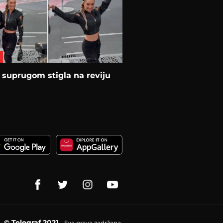
 suprugom stigla na reviju
© Telegraf 2021
Sva prava zadržana.