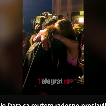
Loaded
:
100.00%
 je Dara sa mužem radosno proslavi