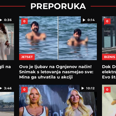
PREPORUKA
0:36
0:14
0
0
JETSET
BIZNIS
gli na
Ovo je ljubav na Ognjenov način!
Dok D
Snimak s letovanja nasmejao sve:
elektr
Mina ga uhvatila u akciji
Evo št
3:46
10:12
0
0