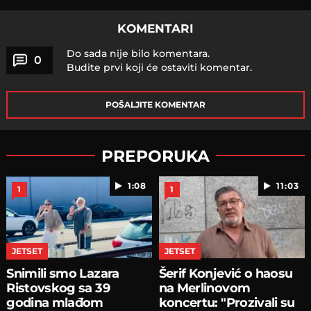
KOMENTARI
Do sada nije bilo komentara.
0
Budite prvi koji će ostaviti komentar.
POŠALJITE KOMENTAR
PREPORUKA
1:08
11:03
1
1
JETSET
JETSET
Snimili smo Lazara
Šerif Konjević o haosu
Ristovskog sa 39
na Merlinovom
godina mlađom
koncertu: "Prozivali su