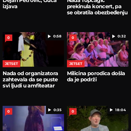
Dejan Petrović, Guča
Nada Topčagić
izjava
prekinula koncert, pa
se obratila obezbeđenju
0:58
0:32
0
0
JETSET
JETSET
Nada od organizatora
Milicina porodica došla
zahtevala da se puste
da je podrži
svi ljudi u amfiteatar
0:35
18:04
0
0