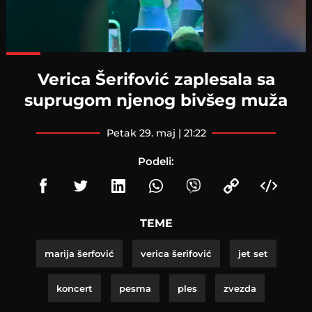
Loaded
:
100.00%
Verica Šerifović zaplesala sa
suprugom njenog bivšeg muža
petak 29. maj | 21:22
Podeli:
TEME
marija šerfović
verica šerifović
jet set
koncert
pesma
ples
zvezda