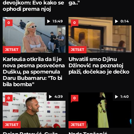
devojkom: Evo kako se
ga.."
ophodi prema njoj
15:49
0:14
0
0
JETSET
JETSET
Karleuša otkrila da li je
Uhvatili smo Djinu
nova pesma posvećena
Džinović na poznatoj
Dušku, pa spomenula
plaži, dočekao je dečko
Daru Bubamaru: "To bi
bila bomba"
4:39
1:40
0
0
JETSET
JETSET