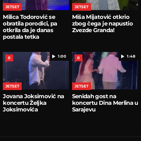
JETSET
JETSET
Milica Todorović se
Miša Mijatović otkrio
obratila porodici, pa
zbog čega je napustio
otkrila da je danas
Zvezde Granda!
postala tetka
1:00
1:48
0
0
JETSET
JETSET
Jovana Joksimović na
Senidah gost na
koncertu Željka
koncertu Dina Merlina u
Joksimovića
Sarajevu