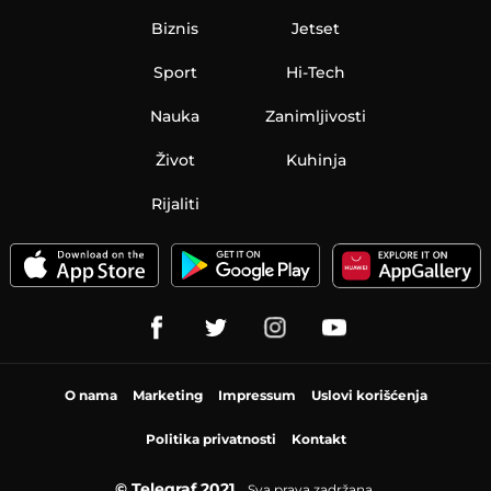
Biznis
Jetset
Sport
Hi-Tech
Nauka
Zanimljivosti
Život
Kuhinja
Rijaliti
O nama
Marketing
Impressum
Uslovi korišćenja
Politika privatnosti
Kontakt
© Telegraf 2021
Sva prava zadržana.