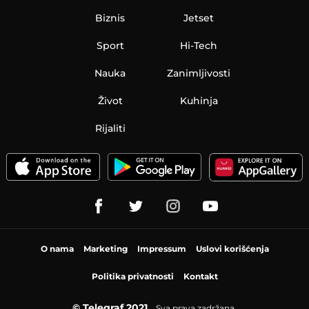
Biznis
Jetset
Sport
Hi-Tech
Nauka
Zanimljivosti
Život
Kuhinja
Rijaliti
O nama
Marketing
Impressum
Uslovi korišćenja
Politika privatnosti
Kontakt
© Telegraf 2021
Sva prava zadržana.