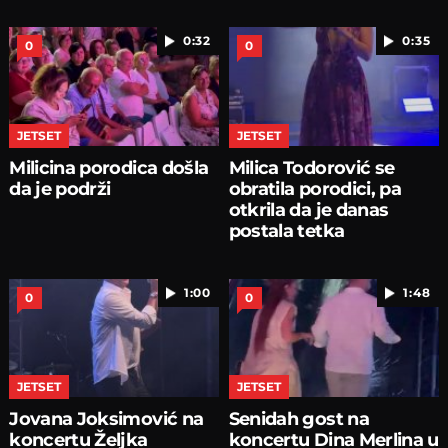
0:32
0:35
0
0
JETSET
JETSET
Milicina porodica došla
Milica Todorović se
da je podrži
obratila porodici, pa
otkrila da je danas
postala tetka
1:00
1:48
0
0
JETSET
JETSET
Jovana Joksimović na
Senidah gost na
koncertu Željka
koncertu Dina Merlina u