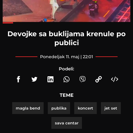
Loaded
:
76.51%
Devojke sa buklijama krenule po
publici
ponedeljak 11. maj | 22:01
Podeli:
TEME
magla bend
publika
koncert
jet set
sava centar