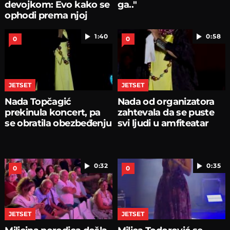
devojkom: Evo kako se
ga.."
ophodi prema njoj
1:40
0:58
0
0
JETSET
JETSET
Nada Topčagić
Nada od organizatora
prekinula koncert, pa
zahtevala da se puste
se obratila obezbeđenju
svi ljudi u amfiteatar
0:32
0:35
0
0
JETSET
JETSET