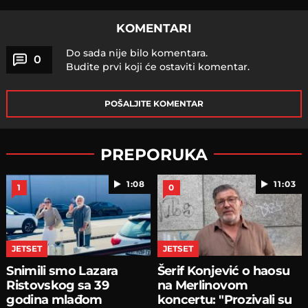
KOMENTARI
Do sada nije bilo komentara.
0
Budite prvi koji će ostaviti komentar.
POŠALJITE KOMENTAR
PREPORUKA
1:08
11:03
1
0
JETSET
JETSET
Snimili smo Lazara
Šerif Konjević o haosu
Ristovskog sa 39
na Merlinovom
godina mlađom
koncertu: "Prozivali su