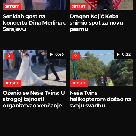
JETSET
JETSET
Senidah gost na
Dragan Kojić Keba
koncertu Dina Merlina u
snimio spot za novu
Sarajevu
pesmu
0:45
0:22
0
0
JETSET
JETSET
Oženio se Neša Tvins: U
Neša Tvins
strogoj tajnosti
helikopterom došao na
organizovao venčanje
svoju svadbu