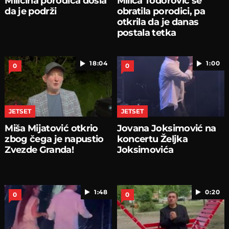
Milicina porodica došla
Milica Todorović se
da je podrži
obratila porodici, pa
otkrila da je danas
postala tetka
18:04
1:00
0
0
JETSET
JETSET
Miša Mijatović otkrio
Jovana Joksimović na
zbog čega je napustio
koncertu Željka
Zvezde Granda!
Joksimovića
1:48
0:20
0
0