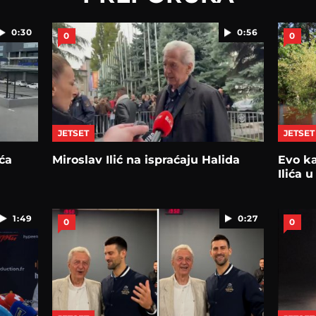
0:30
0:56
0
0
JETSET
JETSET
ića
Miroslav Ilić na ispraćaju Halida
Evo ka
Ilića 
1:49
0:27
0
0