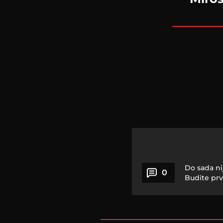
Do sada ni
0
Budite prv