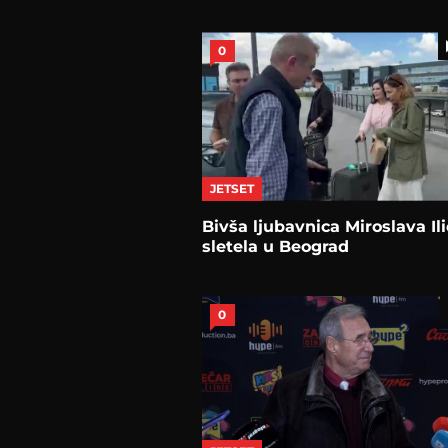
0
JETSET
Bivša ljubavnica Miroslava Il
sletela u Beograd
0