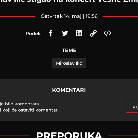
četvrtak 14. maj | 19:56
Podeli:
TEME
Miroslav Ilić
KOMENTARI
je bilo komentara.
PO
i koji će ostaviti komentar.
PREPORUKA