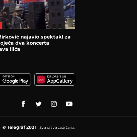
irković najavio spektakl za
ojeća dva koncerta
ava Ilića
© Telegraf 2021
Sva prava zadržana.