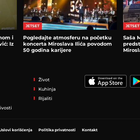
JETSET
JETSET
enom i
Pogledajte atmosferu na početku
Saša M
ić: Iz
koncerta Miroslava Ilića povodom
predst
50 godina karijere
Mirosl
Život
Kuhinja
Rijaliti
ivosti
Uslovi korišćenja
Politika privatnosti
Kontakt