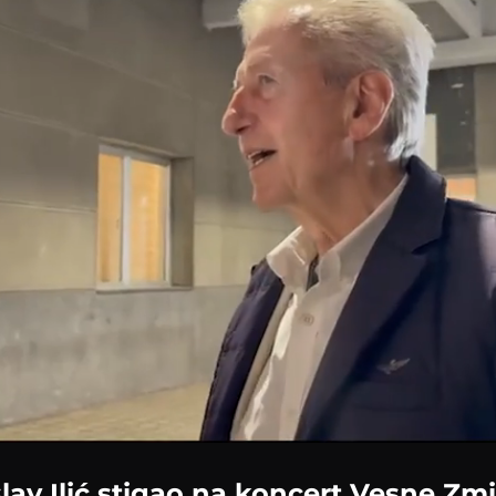
Loaded
:
100.00%
lav Ilić stigao na koncert Vesne Zm