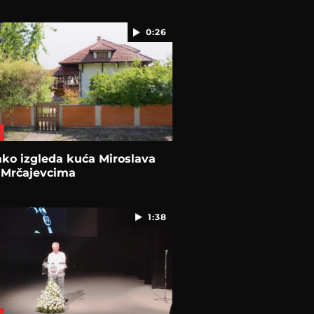
0:26
ko izgleda kuća Miroslava
u Mrčajevcima
1:38