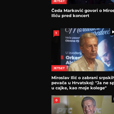
JETSET
Čeda Marković govori o Miro
Iliću pred koncert
1
JETSET
Miroslav Ilić o zabrani srpski
pevača u Hrvatskoj: "Ja ne 
u cajke, kao moje kolege"
0