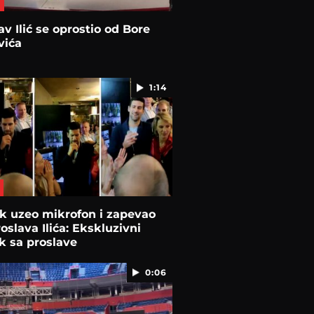
av Ilić se oprostio od Bore
vića
1:14
k uzeo mikrofon i zapevao
roslava Ilića: Ekskluzivni
k sa proslave
0:06