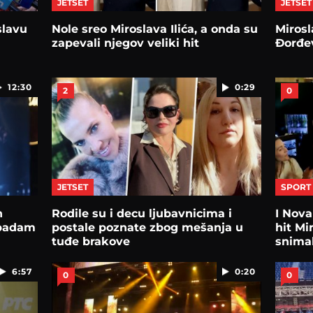
JETSET
JETSET
slavu
Nole sreo Miroslava Ilića, a onda su
Mirosl
zapevali njegov veliki hit
Đorđe
12:30
0:29
2
0
JETSET
SPORT
h
Rodile su i decu ljubavnicima i
I Nova
spadam
postale poznate zbog mešanja u
hit Mi
tuđe brakove
snima
6:57
0:20
0
0