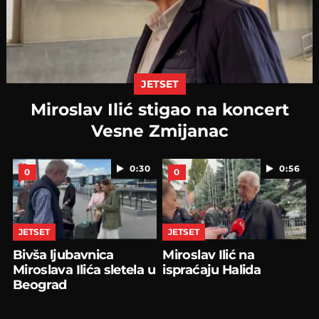
JETSET
Miroslav Ilić stigao na koncert
Vesne Zmijanac
0:30
0:56
0
0
JETSET
JETSET
Bivša ljubavnica
Miroslav Ilić na
Miroslava Ilića sletela u
ispraćaju Halida
Beograd