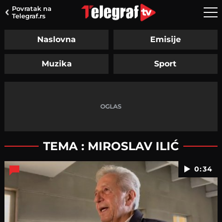
Povratak na
Telegraf.rs
Naslovna
Emisije
Muzika
Sport
TEMA : MIROSLAV ILIĆ
0:34