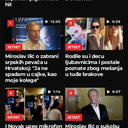
hit
12:30
0:29
1
2
JETSET
JETSET
Miroslav Ilić o zabrani
Rodile su i decu
srpskih pevača u
ljubavnicima i postale
Hrvatskoj: "Ja ne
poznate zbog mešanja
spadam u cajke, kao
u tuđe brakove
moje kolege"
1:14
6:57
0
0
SPORT
JETSET
I Novak uzeo mikrofon
Miroslav Ilić o sukobu