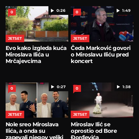
0:26
1:49
0
0
JETSET
JETSET
Evo kako izgleda kuća
Čeda Marković govori
Miroslava Ilića u
o Miroslavu Iliću pred
Mrčajevcima
koncert
0:27
1:38
0
0
JETSET
JETSET
Nole sreo Miroslava
Miroslav Ilić se
Ilića, a onda su
oprostio od Bore
zapevali njegov veliki
Đorđevića