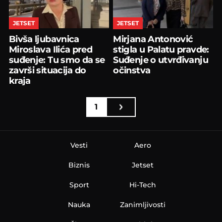
JETSET
JETSET
Bivša ljubavnica
Mirjana Antonović
Miroslava Ilića pred
stigla u Palatu pravde:
suđenje: Tu smo da se
Suđenje o utvrđivanju
završi situacija do
očinstva
kraja
1
Vesti
Aero
Biznis
Jetset
Sport
Hi-Tech
Nauka
Zanimljivosti