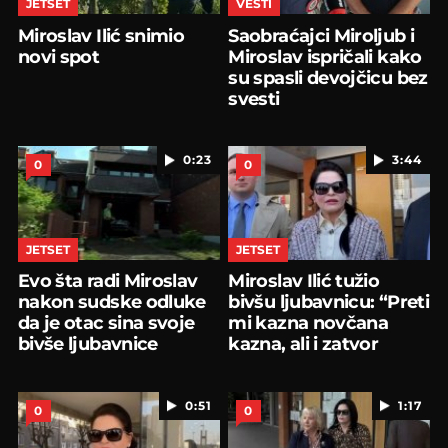
JETSET
VESTI
Miroslav Ilić snimio
Saobraćajci Miroljub i
novi spot
Miroslav ispričali kako
su spasli devojčicu bez
svesti
0:23
3:44
0
0
JETSET
JETSET
Evo šta radi Miroslav
Miroslav Ilić tužio
nakon sudske odluke
bivšu ljubavnicu: “Preti
da je otac sina svoje
mi kazna novčana
bivše ljubavnice
kazna, ali i zatvor
0:51
1:17
0
0