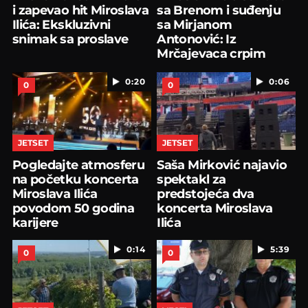
i zapevao hit Miroslava
sa Brenom i suđenju
Ilića: Ekskluzivni
sa Mirjanom
snimak sa proslave
Antonović: Iz
Mrčajevaca crpim
energiju
0:20
0:06
0
0
JETSET
JETSET
Pogledajte atmosferu
Saša Mirković najavio
na početku koncerta
spektakl za
Miroslava Ilića
predstojeća dva
povodom 50 godina
koncerta Miroslava
karijere
Ilića
0:14
5:39
0
0