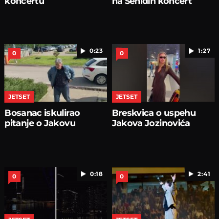
koncertu
na Senidin koncert
0:23
1:27
0
0
JETSET
JETSET
Bosanac iskulirao
Breskvica o uspehu
pitanje o Jakovu
Jakova Jozinovića
0:18
2:41
0
0