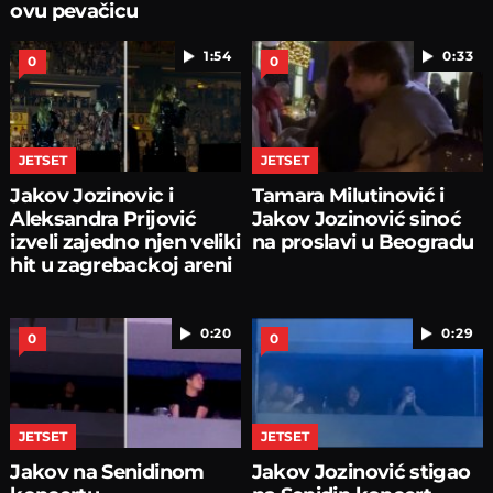
ovu pevačicu
1:54
0:33
0
0
JETSET
JETSET
Jakov Jozinovic i
Tamara Milutinović i
Aleksandra Prijović
Jakov Jozinović sinoć
izveli zajedno njen veliki
na proslavi u Beogradu
hit u zagrebackoj areni
0:20
0:29
0
0
JETSET
JETSET
Jakov na Senidinom
Jakov Jozinović stigao