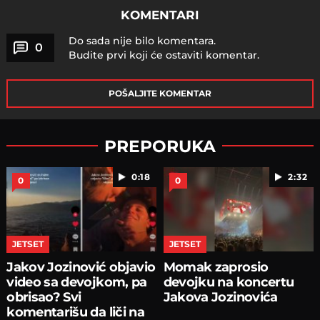
KOMENTARI
Do sada nije bilo komentara.
0
Budite prvi koji će ostaviti komentar.
POŠALJITE KOMENTAR
PREPORUKA
0:18
2:32
0
0
JETSET
JETSET
Jakov Jozinović objavio
Momak zaprosio
video sa devojkom, pa
devojku na koncertu
obrisao? Svi
Jakova Jozinovića
komentarišu da liči na