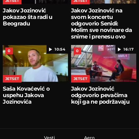
JETSET
JETSET
Jakov Jozinović
Jakov Jozinović na
pokazao šta radi u
svom koncertu
Beogradu
odgovorio Senidi:
Molim sve novinare da
snime i prenesu ovo
10:54
16:17
0
0
JETSET
JETSET
Saša Kovaćević o
Jakov Jozinović
uspehu Jakova
odgovorio pevačima
Jozinovića
koji ga ne podržavaju
Vesti
Aero