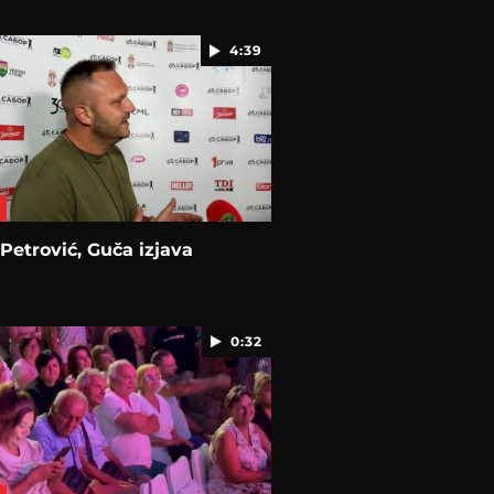
4:39
Petrović, Guča izjava
0:32