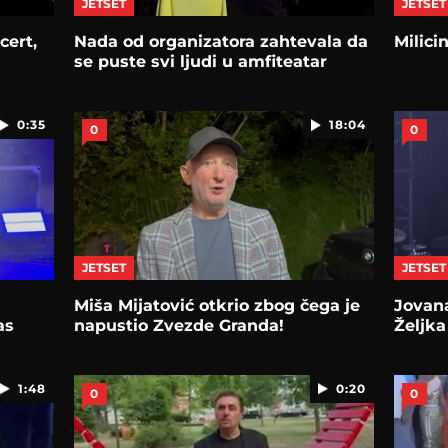
JETSET
JETSET
cert,
Nada od organizatora zahtevala da
Milici
se puste svi ljudi u amfiteatar
0:35
18:04
0
0
JETSET
JETSET
Miša Mijatović otkrio zbog čega je
Jovan
as
napustio Zvezde Granda!
Željka
1:48
0:20
0
0