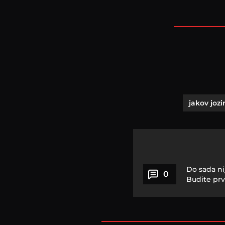
jakov jozi
Do sada ni
0
Budite prv