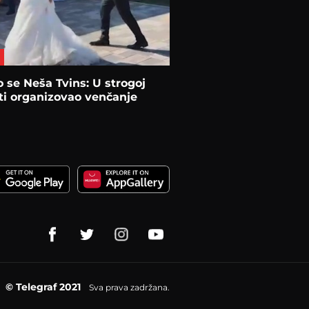
 se Neša Tvins: U strogoj
ti organizovao venčanje
© Telegraf 2021
Sva prava zadržana.