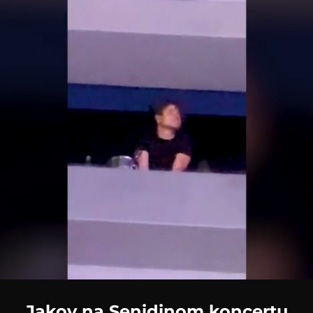
Loaded
:
100.00%
Jakov na Senidinom koncertu