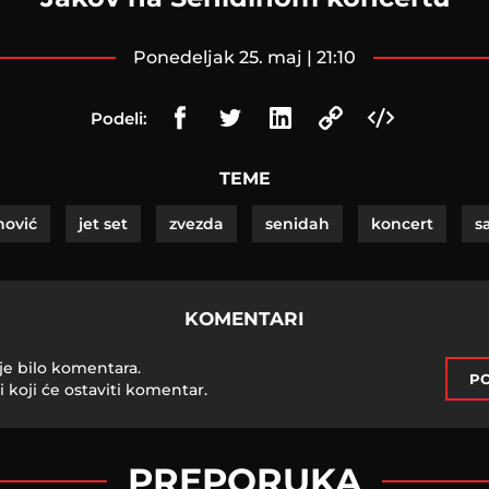
ponedeljak 25. maj | 21:10
Podeli:
TEME
nović
jet set
zvezda
senidah
koncert
s
KOMENTARI
je bilo komentara.
PO
i koji će ostaviti komentar.
PREPORUKA