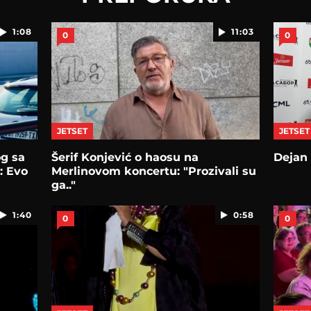
1:08
11:03
0
0
JETSET
JETSET
og sa
Šerif Konjević o haosu na
Dejan 
: Evo
Merlinovom koncertu: "Prozivali su
ga.."
1:40
0:58
0
0