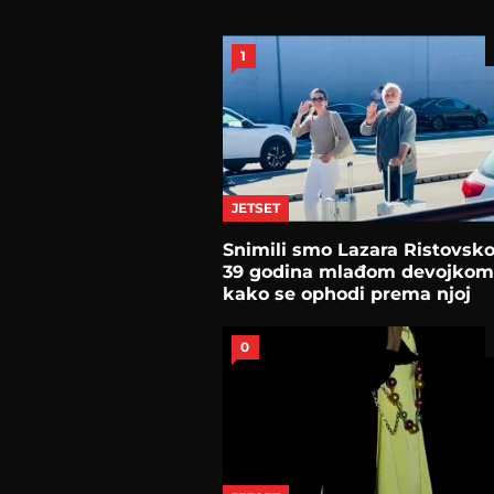
1
JETSET
Snimili smo Lazara Ristovsk
39 godina mlađom devojkom
kako se ophodi prema njoj
0