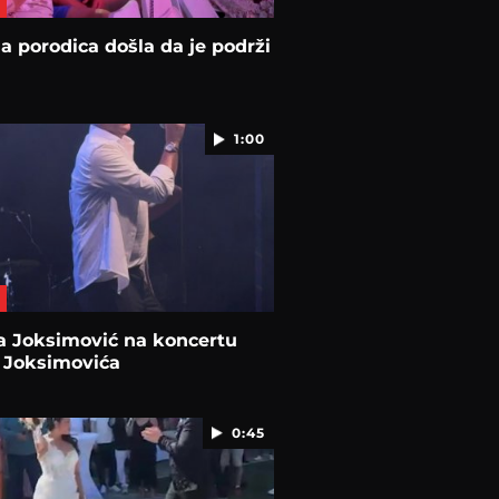
na porodica došla da je podrži
1:00
a Joksimović na koncertu
 Joksimovića
0:45