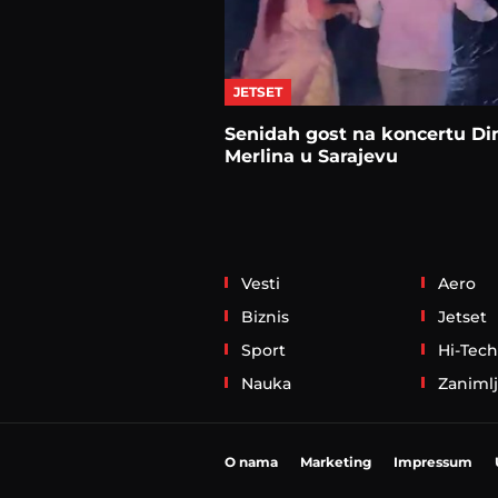
JETSET
Senidah gost na koncertu Di
Merlina u Sarajevu
Vesti
Aero
Biznis
Jetset
Sport
Hi-Tech
Nauka
Zanimlj
O nama
Marketing
Impressum