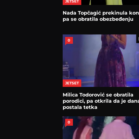
JETSET
Nada Topčagić prekinula kon
pa se obratila obezbeđenju
0
JETSET
Milica Todorović se obratila
porodici, pa otkrila da je dan
postala tetka
0