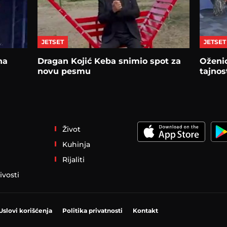
JETSET
JETSET
na
Dragan Kojić Keba snimio spot za
Oženio
novu pesmu
tajnos
Život
Kuhinja
Rijaliti
ivosti
Uslovi korišćenja
Politika privatnosti
Kontakt