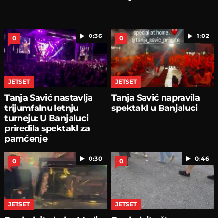
0:36
1:02
0
0
JETSET
JETSET
Tanja Savić nastavlja
Tanja Savić napravila
trijumfalnu letnju
spektakl u Banjaluci
turneju: U Banjaluci
priredila spektakl za
pamćenje
0:30
0:46
0
0
JETSET
JETSET