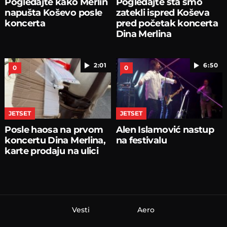
Pogledajte kako Merlin
Pogledajte šta smo
napušta Koševo posle
zatekli ispred Koševa
koncerta
pred početak koncerta
Dina Merlina
2:01
6:50
0
0
JETSET
JETSET
Posle haosa na prvom
Alen Islamović nastup
koncertu Dina Merlina,
na festivalu
karte prodaju na ulici
Vesti
Aero