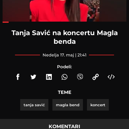
Loaded
:
46.59%
Tanja Savić na koncertu Magla
benda
nedelja 17. maj | 21:41
Podeli:
TEME
tanja savić
magla bend
koncert
KOMENTARI