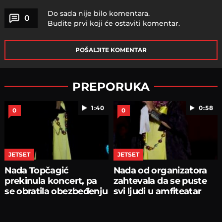
Do sada nije bilo komentara.
0
Budite prvi koji će ostaviti komentar.
POŠALJITE KOMENTAR
PREPORUKA
1:40
0:58
0
0
JETSET
JETSET
Nada Topčagić
Nada od organizatora
prekinula koncert, pa
zahtevala da se puste
se obratila obezbeđenju
svi ljudi u amfiteatar