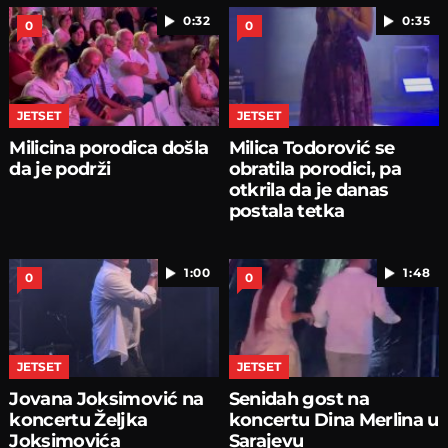
0:32
0:35
0
0
JETSET
JETSET
Milicina porodica došla
Milica Todorović se
da je podrži
obratila porodici, pa
otkrila da je danas
postala tetka
1:00
1:48
0
0
JETSET
JETSET
Jovana Joksimović na
Senidah gost na
koncertu Željka
koncertu Dina Merlina u
Joksimovića
Sarajevu