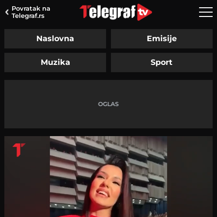
Povratak na
Telegraf.rs
Naslovna
Emisije
Muzika
Sport