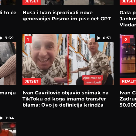
JETSET
JETSET
i to će
Husa i Ivan isprozivali nove
Gala p
generacije: Pesme im piše čet GPT
Jankov
Vladan
nama
7:39
0:51
1
0
JETSET
RIJALIT
imanju
Ivan Gavrilović objavio snimak na
Ivan G
TikToku od koga imamo transfer
Zadrug
blama: Ovo je definicija krindža
50.000
1:04