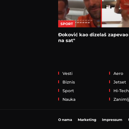
SPORT
Đoković kao dizelaš zapevao
na sat"
Vesti
Aero
Biznis
Jetset
Sport
Hi-Tech
Nauka
Zanimlj
O nama
Marketing
Impressum