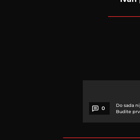
Do sada ni
0
Budite prv