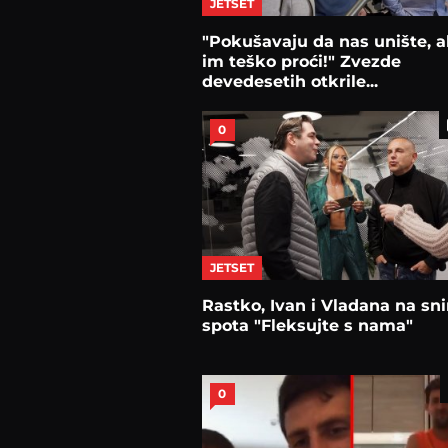
JETSET
"Pokušavaju da nas unište, al
im teško proći!" Zvezde
devedesetih otkrile...
0
JETSET
Rastko, Ivan i Vladana na sn
spota "Fleksujte s nama"
0