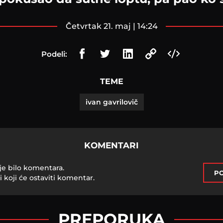
četvrtak 21. maj | 14:24
Podeli:
TEME
ivan gavrilovič
KOMENTARI
je bilo komentara.
PO
i koji će ostaviti komentar.
PREPORUKA