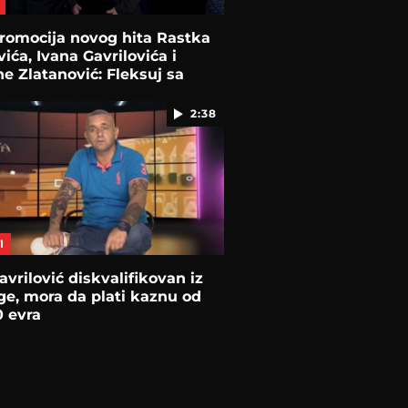
romocija novog hita Rastka
ića, Ivana Gavrilovića i
e Zlatanović: Fleksuj sa
2:38
I
avrilović diskvalifikovan iz
e, mora da plati kaznu od
 evra