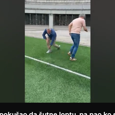
Loaded
:
100.00%
 pokušao da šutne loptu, pa pao ko 