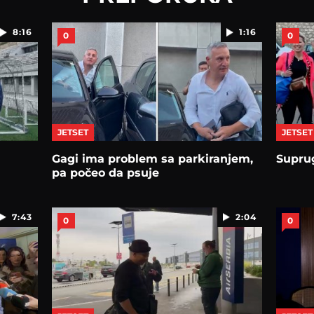
8:16
1:16
0
0
JETSET
JETSET
Gagi ima problem sa parkiranjem,
Suprug
pa počeo da psuje
7:43
2:04
0
0