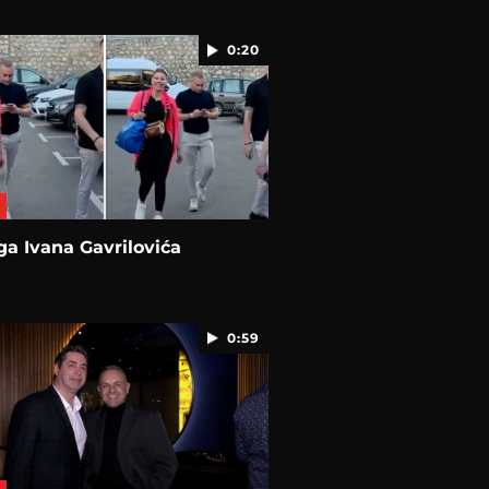
0:20
a Ivana Gavrilovića
0:59