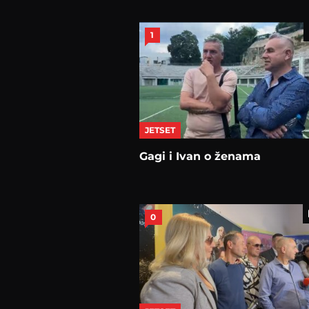
1
JETSET
Gagi i Ivan o ženama
0