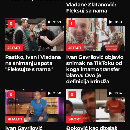
Vladane Zlatanović:
Fleksuj sa nama
7:39
0:51
0
1
JETSET
JETSET
Rastko, Ivan i Vladana
Ivan Gavrilović objavio
na snimanju spota
snimak na TikToku od
"Fleksujte s nama"
koga imamo transfer
blama: Ovo je
definicija krindža
2:38
1:04
0
0
RIJALITI
SPORT
Ivan Gavrilović
Đoković kao dizelaš