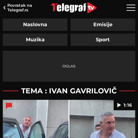
Povratak na
Telegraf.rs
Naslovna
Emisije
Muzika
Sport
TEMA : IVAN GAVRILOVIČ
1:16