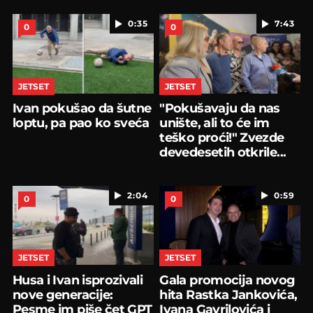
0:35
7:43
0
0
JETSET
JETSET
Ivan pokušao da šutne
"Pokušavaju da nas
loptu, pa pao ko sveća
unište, ali to će im
teško proći!" Zvezde
devedesetih otkrile...
2:04
0:59
0
0
JETSET
JETSET
Husa i Ivan isprozivali
Gala promocija novog
nove generacije:
hita Rastka Jankovića,
Pesme im piše čet GPT
Ivana Gavrilovića i