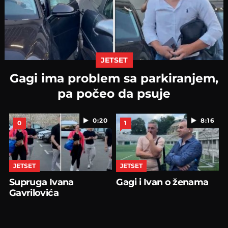
JETSET
Gagi ima problem sa parkiranjem,
pa počeo da psuje
0:20
8:16
0
1
JETSET
JETSET
Supruga Ivana
Gagi i Ivan o ženama
Gavrilovića