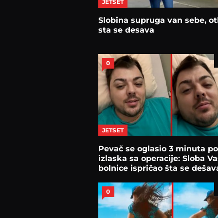
JETSET
Slobina supruga van sebe, ot
sta se desava
0
JETSET
Pevač se oglasio 3 minuta po
izlaska sa operacije: Sloba Va
bolnice ispričao šta se dešav
0