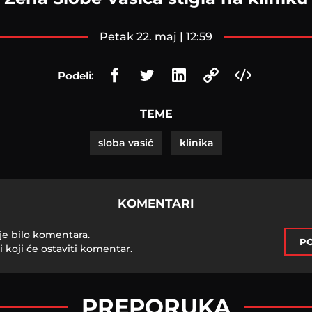
petak 22. maj | 12:59
Podeli:
TEME
sloba vasić
klinika
KOMENTARI
je bilo komentara.
PO
i koji će ostaviti komentar.
PREPORUKA