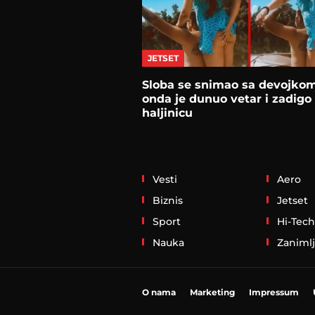
JETSET
Sloba se snimao sa devojkom
onda je dunuo vetar i zadigo
haljinicu
Vesti
Aero
Biznis
Jetset
Sport
Hi-Tech
Nauka
Zanimlj
O nama
Marketing
Impressum