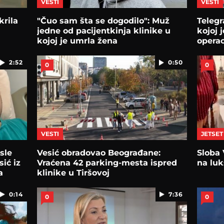
VESTI
VESTI
krila
"Čuo sam šta se dogodilo": Muž
Telegr
jedne od pacijentkinja klinike u
kojoj 
kojoj je umrla žena
operac
2:52
0:50
0
0
VESTI
JETSET
sle
Vesić obradovao Beograđane:
Sloba 
sić iz
Vraćena 42 parking-mesta ispred
na luk
a
klinike u Tiršovoj
0:14
7:36
0
0