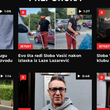
1:06
1:27
0
0
JETSET
JETSET
rugu
Evo šta radi Sloba Vasić nakon
Sloba
razvodu
izlaska iz Laze Lazarević
klubu
1:14
0:46
0
0