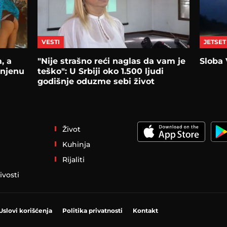
VESTI
JETSET
, a
"Nije strašno reći naglas da vam je
Sloba 
 njenu
teško": U Srbiji oko 1.500 ljudi
godišnje oduzme sebi život
Život
Kuhinja
Rijaliti
ivosti
Uslovi korišćenja
Politika privatnosti
Kontakt