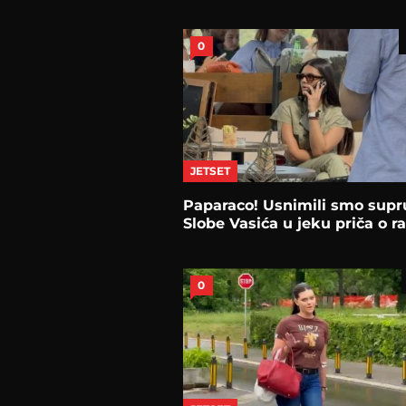
0
JETSET
Paparaco! Usnimili smo sup
Slobe Vasića u jeku priča o 
0