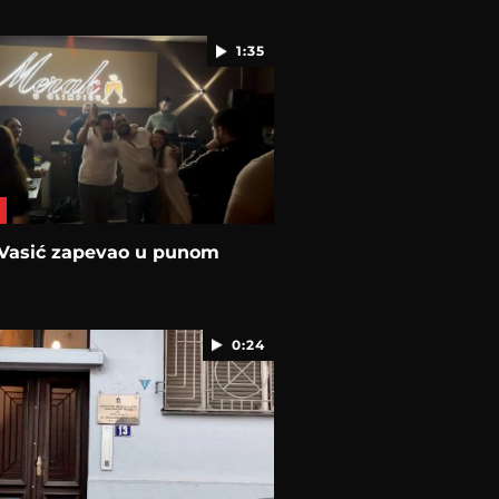
1:35
 Vasić zapevao u punom
0:24