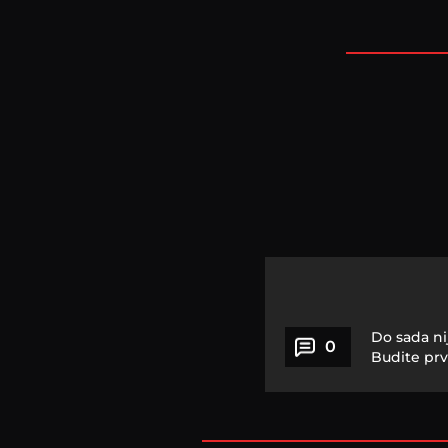
Do sada ni
0
Budite prv