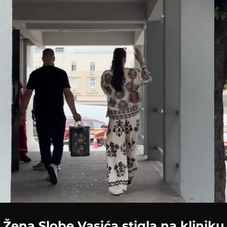
Loaded
:
100.00%
Žena Slobe Vasića stigla na kliniku