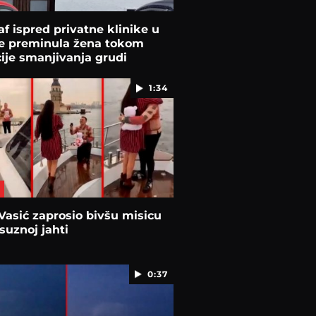
af ispred privatne klinike u
je preminula žena tokom
ije smanjivanja grudi
1:34
Vasić zaprosio bivšu misicu
suznoj jahti
0:37