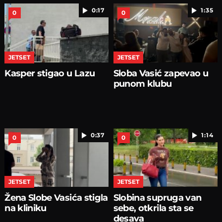
0:17
1:35
0
0
JETSET
JETSET
Kasper stigao u Lazu
Sloba Vasić zapevao u
punom klubu
0:37
1:14
0
0
JETSET
JETSET
Žena Slobe Vasića stigla
Slobina supruga van
na kliniku
sebe, otkrila sta se
desava