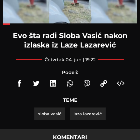
Loaded
:
45.74%
Evo šta radi Sloba Vasić nakon
izlaska iz Laze Lazarević
četvrtak 04. jun | 19:22
Podeli:
TEME
sloba vasić
laza lazarević
KOMENTARI