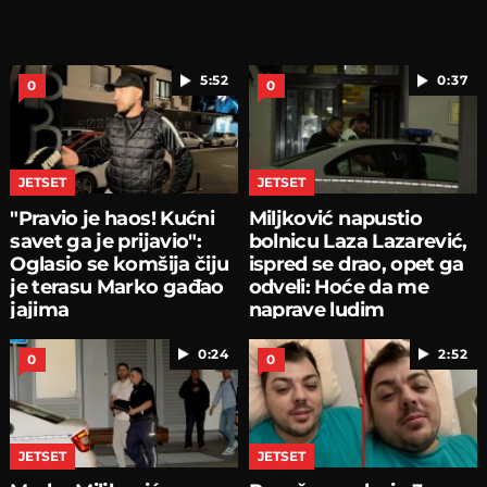
5:52
0:37
0
0
JETSET
JETSET
"Pravio je haos! Kućni
Miljković napustio
savet ga je prijavio":
bolnicu Laza Lazarević,
Oglasio se komšija čiju
ispred se drao, opet ga
je terasu Marko gađao
odveli: Hoće da me
jajima
naprave ludim
0:24
2:52
0
0
JETSET
JETSET