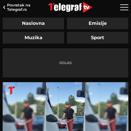
Povratak na
Telegraf.rs
Naslovna
Emisije
Muzika
Sport