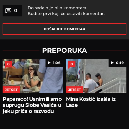
Do sada nije bilo komentara.
0
Budite prvi koji će ostaviti komentar.
POŠALJITE KOMENTAR
PREPORUKA
1:06
0:19
0
0
JETSET
JETSET
Paparaco! Usnimili smo
Mina Kostić izašla iz
suprugu Slobe Vasića u
Laze
jeku priča o razvodu