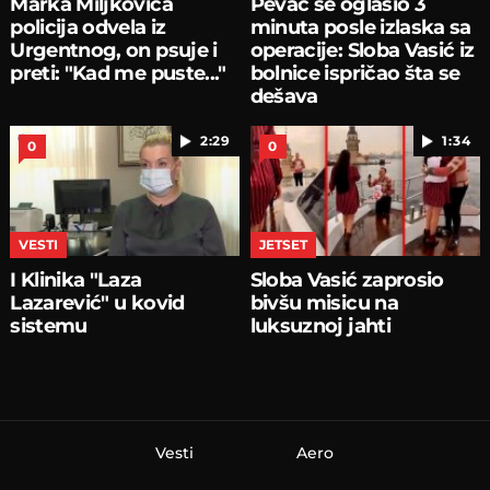
Marka Miljkovića
Pevač se oglasio 3
policija odvela iz
minuta posle izlaska sa
Urgentnog, on psuje i
operacije: Sloba Vasić iz
preti: "Kad me puste..."
bolnice ispričao šta se
dešava
2:29
1:34
0
0
VESTI
JETSET
I Klinika "Laza
Sloba Vasić zaprosio
Lazarević" u kovid
bivšu misicu na
sistemu
luksuznoj jahti
Vesti
Aero