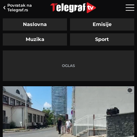
Povratak na
Telegraf.rs
Naslovna
Emisije
Muzika
Sport