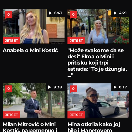
6:41
4:21
0
0
JETSET
JETSET
Anabela o Mini Kostić
"Može svakome da se
desi" Elma o Mini i
pritisku koji trpi
estrada: "To je džungla,
..."
9:38
0:17
0
0
JETSET
JETSET
Milan Mitrović o Mini
Mina otkrila kako joj
Kostić, pa pomenuo i
bilo i Manetovom