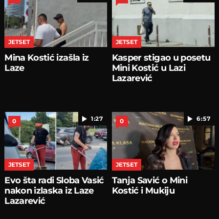
JETSET
JETSET
Mina Kostić izašla iz
Kasper stigao u posetu
Laze
Mini Kostić u Lazi
Lazarević
1:27
6:57
0
0
JETSET
JETSET
Evo šta radi Sloba Vasić
Tanja Savić o Mini
nakon izlaska iz Laze
Kostić i Mukiju
Lazarević