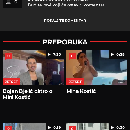
0
Budite prvi koji će ostaviti komentar.
POŠALJITE KOMENTAR
PREPORUKA
7:20
0:39
0
0
JETSET
JETSET
Bojan Bjelić oštro o
Mina Kostić
Mini Kostić
0:19
0:30
0
0