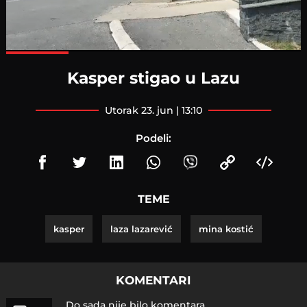
Loaded
:
100.00%
Kasper stigao u Lazu
utorak 23. jun | 13:10
Podeli:
TEME
kasper
laza lazarević
mina kostić
KOMENTARI
Do sada nije bilo komentara.