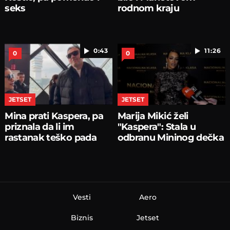
seks
rodnom kraju
0:43
11:26
0
0
JETSET
JETSET
Mina prati Kaspera, pa
Marija Mikić želi
priznala da li im
"Kaspera": Stala u
rastanak teško pada
odbranu Mininog dečka
Vesti
Aero
Biznis
Jetset