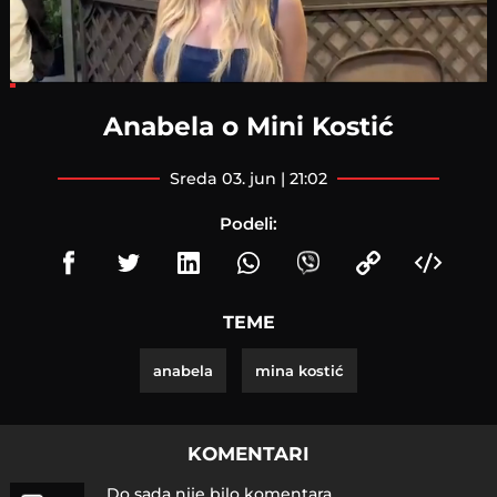
Loaded
:
9.94%
Anabela o Mini Kostić
sreda 03. jun | 21:02
Podeli:
TEME
anabela
mina kostić
KOMENTARI
Do sada nije bilo komentara.