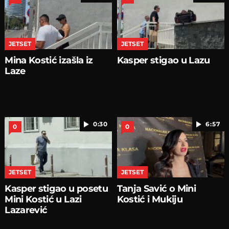
JETSET
JETSET
Mina Kostić izašla iz
Kasper stigao u Lazu
Laze
0:30
6:57
0
0
JETSET
JETSET
Kasper stigao u posetu
Tanja Savić o Mini
Mini Kostić u Lazi
Kostić i Mukiju
Lazarević