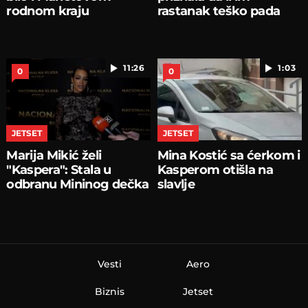
rodnom kraju
rastanak teško pada
11:26
1:03
0
0
JETSET
JETSET
Marija Mikić želi
Mina Kostić sa ćerkom i
"Kaspera": Stala u
Kasperom otišla na
odbranu Mininog dečka
slavlje
Vesti
Aero
Biznis
Jetset