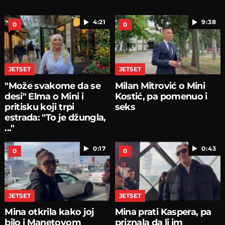
4:21
9:38
0
0
JETSET
JETSET
"Može svakome da se
Milan Mitrović o Mini
desi" Elma o Mini i
Kostić, pa pomenuo i
pritisku koji trpi
seks
estrada: "To je džungla,
..."
0:17
0:43
0
0
JETSET
JETSET
Mina otkrila kako joj
Mina prati Kaspera, pa
bilo i Manetovom
priznala da li im