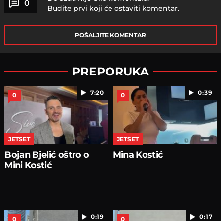
0
Budite prvi koji će ostaviti komentar.
POŠALJITE KOMENTAR
PREPORUKA
7:20
0:39
0
0
JETSET
JETSET
Bojan Bjelić oštro o
Mina Kostić
Mini Kostić
0:19
0:17
0
0