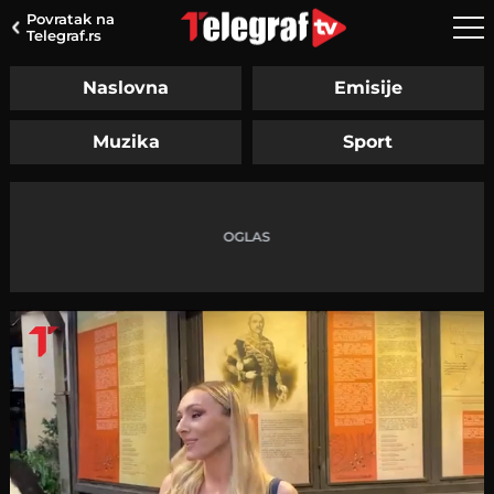
Povratak na
Telegraf.rs
Naslovna
Emisije
Muzika
Sport