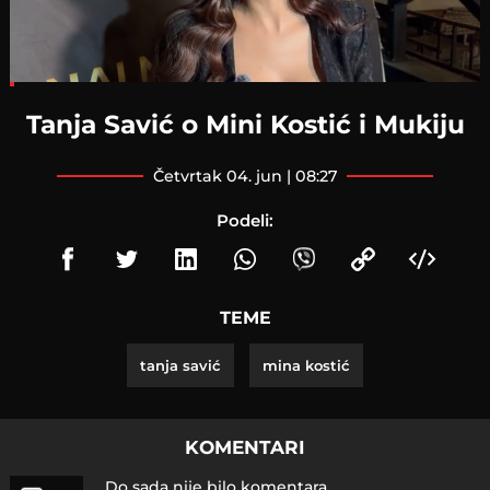
Loaded
:
9.55%
Tanja Savić o Mini Kostić i Mukiju
četvrtak 04. jun | 08:27
Podeli:
TEME
tanja savić
mina kostić
KOMENTARI
Do sada nije bilo komentara.