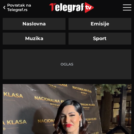
Povratak na
Telegraf.rs
Naslovna
Emisije
Muzika
Sport