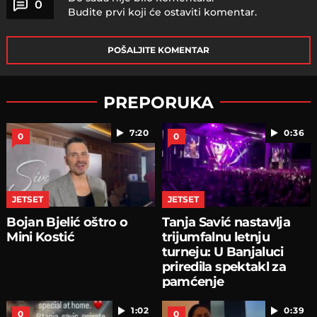
0
Budite prvi koji će ostaviti komentar.
POŠALJITE KOMENTAR
PREPORUKA
7:20
0:36
0
0
JETSET
JETSET
Bojan Bjelić oštro o
Tanja Savić nastavlja
Mini Kostić
trijumfalnu letnju
turneju: U Banjaluci
priredila spektakl za
pamćenje
1:02
0:39
0
0