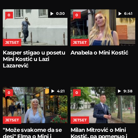
0:30
6:41
0
0
JETSET
JETSET
Kasper stigao u posetu
Anabela o Mini Kostić
Mini Kostić u Lazi
Lazarević
4:21
9:38
0
0
JETSET
JETSET
"Može svakome da se
Milan Mitrović o Mini
desi" Elma o Mini i
Kostić, pa pomenuo i