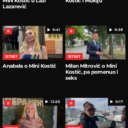
Mini Kostić u Lazi
Kostić i Mukiju
Lazarević
6:41
9:38
0
0
JETSET
JETSET
Anabela o Mini Kostić
Milan Mitrović o Mini
Kostić, pa pomenuo i
seks
12:20
0:17
0
0