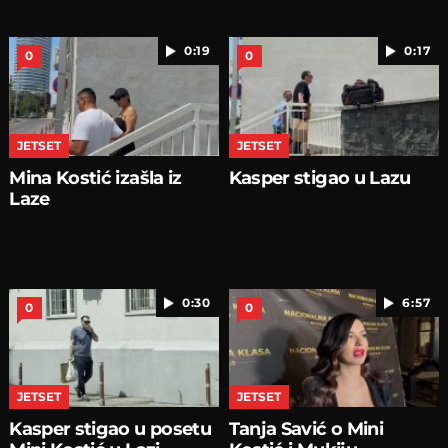
0:19
0:17
0
0
JETSET
JETSET
Mina Kostić izašla iz
Kasper stigao u Lazu
Laze
0:30
6:57
0
0
JETSET
JETSET
Kasper stigao u posetu
Tanja Savić o Mini