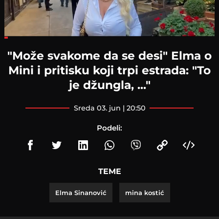
Loaded
:
15.27%
"Može svakome da se desi" Elma o
Mini i pritisku koji trpi estrada: "To
je džungla, ..."
sreda 03. jun | 20:50
Podeli:
TEME
Elma Sinanović
mina kostić