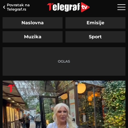
Povratak na
Telegraf.rs
Naslovna
Emisije
Muzika
Sport