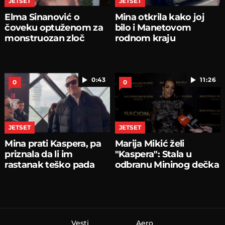
JETSET
JETSET
Elma Sinanović o
Mina otkrila kako joj
čoveku optuženom za
bilo i Manetovom
monstruozan zloč
rodnom kraju
0:43
11:26
0
0
JETSET
JETSET
Mina prati Kaspera, pa
Marija Mikić želi
priznala da li im
"Kaspera": Stala u
rastanak teško pada
odbranu Mininog dečka
Vesti
Aero