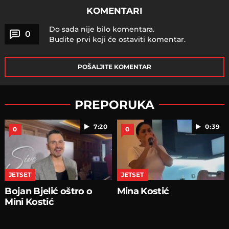
KOMENTARI
Do sada nije bilo komentara.
0
Budite prvi koji će ostaviti komentar.
POŠALJITE KOMENTAR
PREPORUKA
7:20
0:39
0
0
JETSET
JETSET
Bojan Bjelić oštro o
Mina Kostić
Mini Kostić