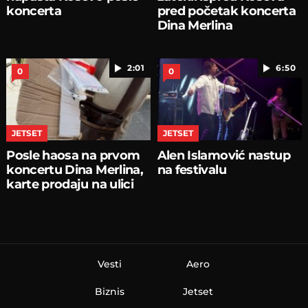
koncerta
pred početak koncerta
Dina Merlina
2:01
6:50
0
0
JETSET
JETSET
Posle haosa na prvom
Alen Islamović nastup
koncertu Dina Merlina,
na festivalu
karte prodaju na ulici
Vesti
Aero
Biznis
Jetset