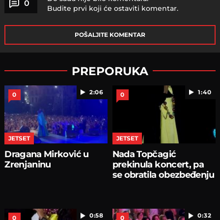
0
Budite prvi koji će ostaviti komentar.
POŠALJITE KOMENTAR
PREPORUKA
2:06
1:40
0
0
JETSET
JETSET
Dragana Mirković u
Nada Topčagić
Zrenjaninu
prekinula koncert, pa
se obratila obezbeđenju
0:58
0:32
0
0