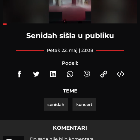
Loaded
:
26.21%
Senidah sišla u publiku
petak 22. maj | 23:08
Podeli:
TEME
senidah
koncert
KOMENTARI
Do sada nije bilo komentara.