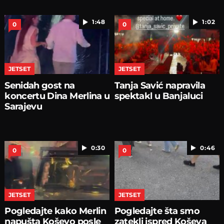
1:48
1:02
0
0
JETSET
JETSET
Senidah gost na
Tanja Savić napravila
koncertu Dina Merlina u
spektakl u Banjaluci
Sarajevu
0:30
0:46
0
0
JETSET
JETSET
Pogledajte kako Merlin
Pogledajte šta smo
napušta Koševo posle
zatekli ispred Koševa