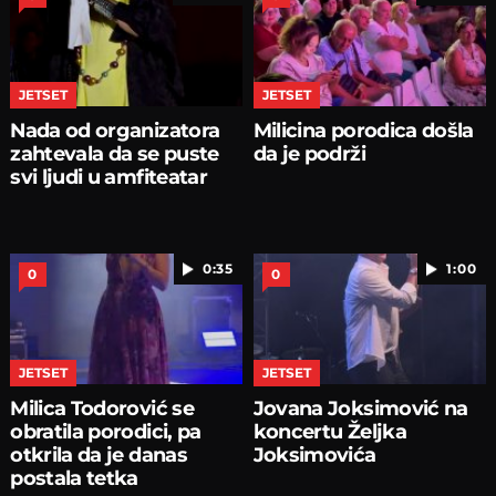
JETSET
JETSET
Nada od organizatora
Milicina porodica došla
zahtevala da se puste
da je podrži
svi ljudi u amfiteatar
0:35
1:00
0
0
JETSET
JETSET
Milica Todorović se
Jovana Joksimović na
obratila porodici, pa
koncertu Željka
otkrila da je danas
Joksimovića
postala tetka