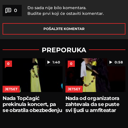
Do sada nije bilo komentara.
0
Budite prvi koji će ostaviti komentar.
POŠALJITE KOMENTAR
PREPORUKA
1:40
0:58
0
0
JETSET
JETSET
Nada Topčagić
Nada od organizatora
prekinula koncert, pa
zahtevala da se puste
se obratila obezbeđenju
svi ljudi u amfiteatar