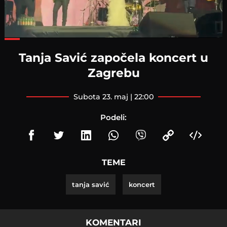
Loaded
:
67.78%
Tanja Savić započela koncert u
Zagrebu
subota 23. maj | 22:00
Podeli:
TEME
tanja savić
koncert
KOMENTARI