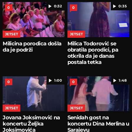
0:32
0:35
0
0
JETSET
JETSET
Milicina porodica došla
Milica Todorović se
da je podrži
obratila porodici, pa
otkrila da je danas
postala tetka
1:00
1:48
0
0
JETSET
JETSET
Jovana Joksimović na
Senidah gost na
koncertu Željka
koncertu Dina Merlina u
Joksimovića
Sarajevu