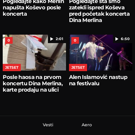
Pogledajte kako Merlin
Pogledajte šta smo
napušta Koševo posle
zatekli ispred Koševa
koncerta
pred početak koncerta
Dina Merlina
2:01
6:50
0
0
JETSET
JETSET
Posle haosa na prvom
Alen Islamović nastup
koncertu Dina Merlina,
na festivalu
karte prodaju na ulici
Vesti
Aero