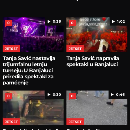
0:36
1:02
0
0
JETSET
JETSET
Tanja Savić nastavlja
Tanja Savić napravila
trijumfalnu letnju
spektakl u Banjaluci
turneju: U Banjaluci
priredila spektakl za
pamćenje
0:30
0:46
0
0
JETSET
JETSET