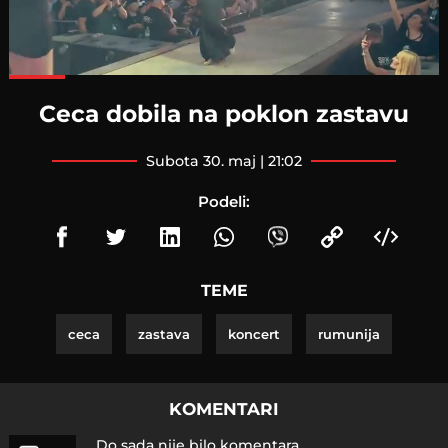
Loaded
:
100.00%
Ceca dobila na poklon zastavu
subota 30. maj | 21:02
Podeli:
TEME
ceca
zastava
koncert
rumunija
KOMENTARI
Do sada nije bilo komentara.