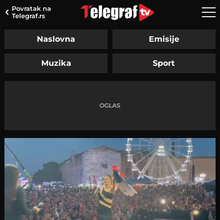
Povratak na
Telegraf.rs
Naslovna
Emisije
Muzika
Sport