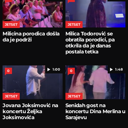
JETSET
JETSET
Milicina porodica došla
Milica Todorović se
da je podrži
obratila porodici, pa
otkrila da je danas
postala tetka
1:00
1:48
0
0
JETSET
JETSET
Jovana Joksimović na
Senidah gost na
koncertu Željka
koncertu Dina Merlina u
Joksimovića
Sarajevu