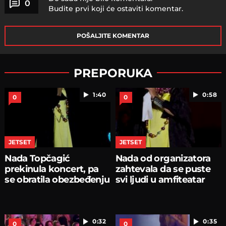
0
Budite prvi koji će ostaviti komentar.
POŠALJITE KOMENTAR
PREPORUKA
1:40
0:58
0
0
JETSET
JETSET
Nada Topčagić
Nada od organizatora
prekinula koncert, pa
zahtevala da se puste
se obratila obezbeđenju
svi ljudi u amfiteatar
0:32
0:35
0
0