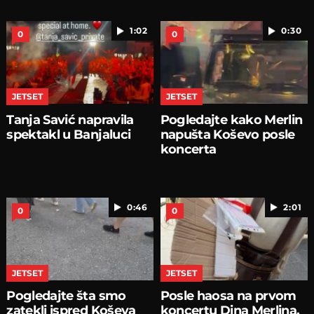
1:02
0:30
0
0
JETSET
JETSET
Tanja Savić napravila
Pogledajte kako Merlin
spektakl u Banjaluci
napušta Koševo posle
koncerta
0:46
2:01
0
0
JETSET
JETSET
Pogledajte šta smo
Posle haosa na prvom
zatekli ispred Koševa
koncertu Dina Merlina,