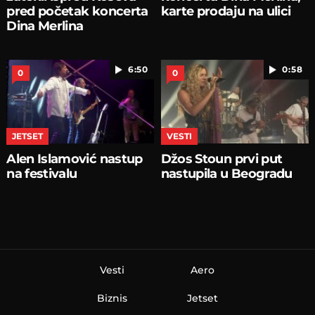
pred početak koncerta
karte prodaju na ulici
Dina Merlina
6:50
0:58
0
0
JETSET
VESTI
Alen Islamović nastup
Džos Stoun prvi put
na festivalu
nastupila u Beogradu
Vesti
Aero
Biznis
Jetset