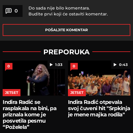
Do sada nije bilo komentara.
0
Budite prvi koji će ostaviti komentar.
POŠALJITE KOMENTAR
PREPORUKA
1:33
0:43
0
0
JETSET
JETSET
Indira Radić se
Indira Radić otpevala
rasplakala na bini, pa
svoj čuveni hit "Srpkinja
priznala kome je
je mene majka rodila"
posvetila pesmu
“Poželela”