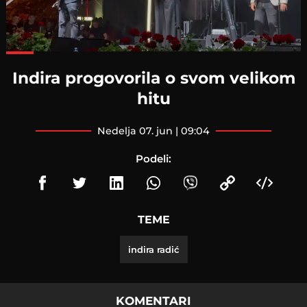
Loaded
:
92.36%
Indira progovorila o svom velikom
hitu
nedelja 07. jun | 09:04
Podeli:
TEME
indira radić
KOMENTARI