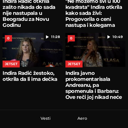
Indira Radić otkrila
"Ne možemo svi u 100
zašto nikada do sada
kvadrata" Indira otkrila
nije nastupala u
kako sada živi:
Beogradu za Novu
Progovorila o ceni
Godinu
nastupa i kolegama
11:28
10:49
0
0
JETSET
JETSET
Indira Radić žestoko,
Indira javno
otkrila da li ima dečka
prokomentarisala
Andreanu, pa
spomenula i Barbaru:
Ove reči joj nikad neće
zaboraviti
Vesti
Aero