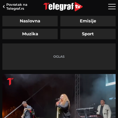
Povratak na
Telegraf.rs
Naslovna
Emisije
Muzika
Sport