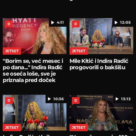
4:11
12:05
0
0
JETSET
JETSET
"Borim se, već mesec i
Mile Kitić i Indira Radić
po dana..." Indira Radić
progovorili o bakšišu
se oseća loše, sve je
priznala pred doček
10:36
13:13
0
0
JETSET
JETSET