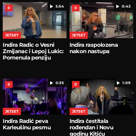
5:54
0:43
0
0
JETSET
JETSET
Indira Radic o Vesni
Indira raspolozena
Zmijanac i Lepoj Lukic:
nakon nastupa
Pomenula penziju
0:35
1:09
0
0
JETSET
JETSET
Indira Radić peva
Indira čestitala
Karleušinu pesmu
rođendan i Novu
godinu Kitiću