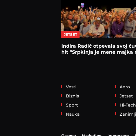
JETSET
Indira Radić otpevala svoj ču
hit "Srpkinja je mene majka r
Vesti
Aero
Biznis
Jetset
Sport
Hi-Tech
Nauka
Zanimlj
O nama
Marketing
Impressum