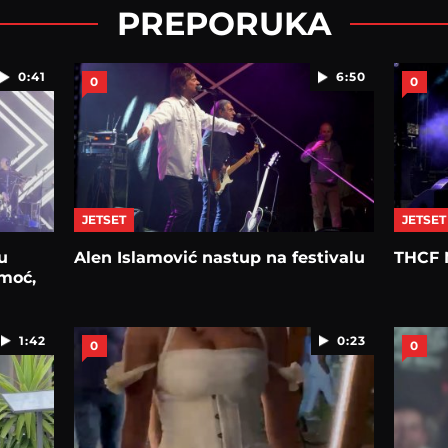
PREPORUKA
0:41
6:50
0
0
JETSET
JETSET
u
Alen Islamović nastup na festivalu
THCF N
omoć,
1:42
0:23
0
0