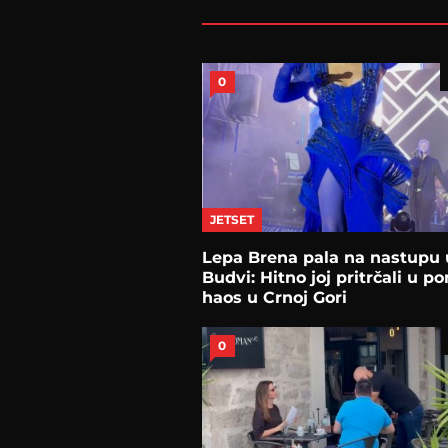
0
JETSET
Lepa Brena pala na nastupu 
Budvi: Hitno joj pritrčali u p
haos u Crnoj Gori
0