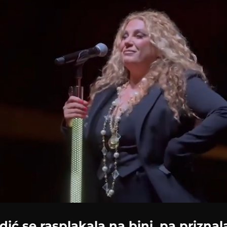
oaded
:
2.89%
dić se rasplakala na bini, pa prizna