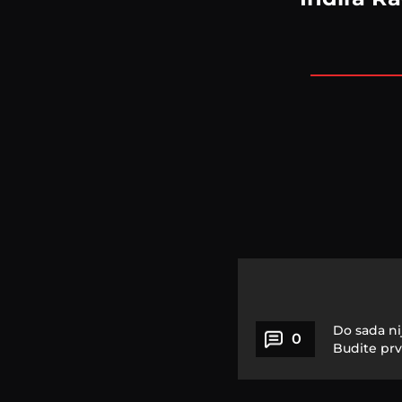
Do sada ni
0
Budite prv