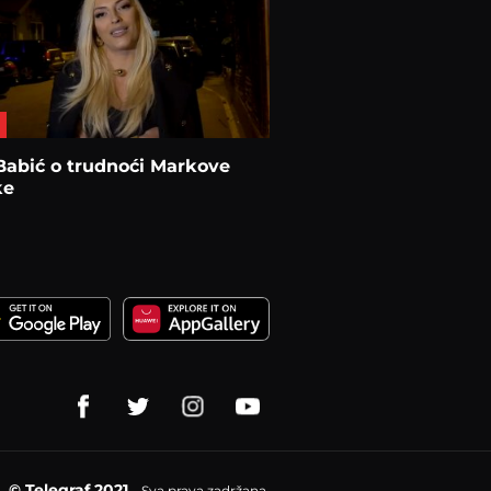
Babić o trudnoći Markove
ke
© Telegraf 2021
Sva prava zadržana.