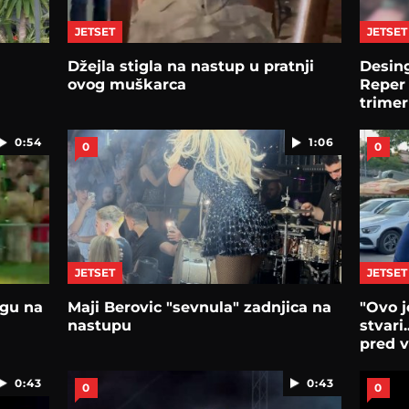
JETSET
JETSET
Džejla stigla na nastup u pratnji
Desing
ovog muškarca
Reper 
trimer
0:54
1:06
0
0
JETSET
JETSET
ogu na
Maji Berovic "sevnula" zadnjica na
"Ovo j
nastupu
stvari
pred v
0:43
0:43
0
0