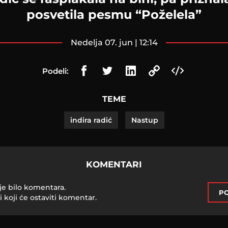
posvetila pesmu “Poželela”
nedelja 07. jun | 12:14
Podeli:
TEME
indira radić
Nastup
KOMENTARI
je bilo komentara.
PO
i koji će ostaviti komentar.