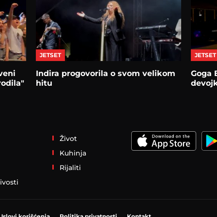
JETSET
JETSET
veni
Indira progovorila o svom velikom
Goga 
odila"
hitu
devoj
Život
Kuhinja
Rijaliti
ivosti
Uslovi korišćenja
Politika privatnosti
Kontakt