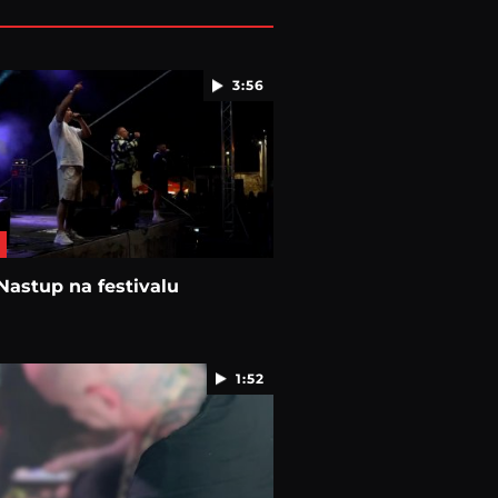
3:56
astup na festivalu
1:52