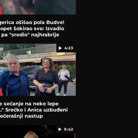
erica ošišao pola Budve!
opet šokirao sve: Izvadio
 pa "sredio" najhrabrije
4:23
e sećanje na neke lepe
..." Srećko i Anica uzbuđeni
ečerašnji nastup
9:42