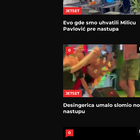
JETSET
Evo gde smo uhvatili Milicu
Pavlović pre nastupa
0
JETSET
Desingerica umalo slomio n
nastupu
0