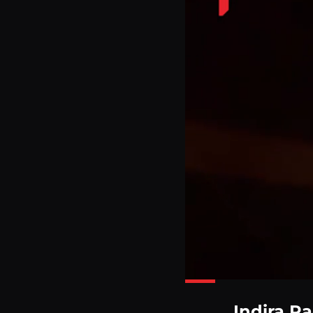
L
4
Indira Ra