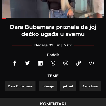
Loaded
:
34.69%
Dara Bubamara priznala da joj
dečko ugađa u svemu
nedelja 07. jun | 17:07
Podeli:
TEME
Dara Bubamara
intervju
jet set
Aerodrom
KOMENTARI