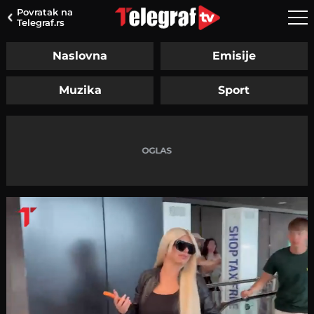
Povratak na
Telegraf.rs
Naslovna
Emisije
Muzika
Sport