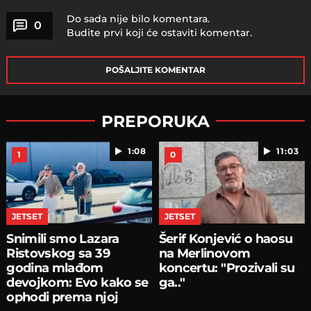
Do sada nije bilo komentara.
0
Budite prvi koji će ostaviti komentar.
POŠALJITE KOMENTAR
PREPORUKA
1:08
11:03
1
0
JETSET
JETSET
Snimili smo Lazara
Šerif Konjević o haosu
Ristovskog sa 39
na Merlinovom
godina mlađom
koncertu: "Prozivali su
devojkom: Evo kako se
ga.."
ophodi prema njoj