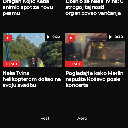
Dragan Kojić Keba
Oženio se Neša Tvins: U
snimio spot za novu
strogoj tajnosti
pesmu
organizovao venčanje
0:22
0:30
0
0
JETSET
JETSET
Neša Tvins
Pogledajte kako Merlin
helikopterom došao na
napušta Koševo posle
svoju svadbu
koncerta
Vesti
Aero