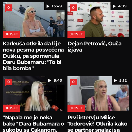
15:49
4:39
0
0
JETSET
JETSET
Karleuša otkrila da li je
Dejan Petrović, Guča
nova pesma posvećena
izjava
Dušku, pa spomenula
Daru Bubamaru: "To bi
bila bomba"
8:43
5:12
0
0
JETSET
JETSET
"Napala me je neka
Prvi intervju Milice
baba" Dara Bubamara o
Todorović! Otkrila kako
sukobu sa Cakanom,
se partner snalazi sa