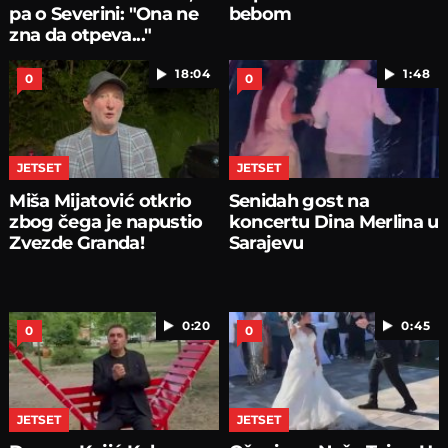
pa o Severini: "Ona ne
bebom
zna da otpeva..."
18:04
1:48
0
0
JETSET
JETSET
Miša Mijatović otkrio
Senidah gost na
zbog čega je napustio
koncertu Dina Merlina u
Zvezde Granda!
Sarajevu
0:20
0:45
0
0
JETSET
JETSET