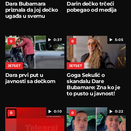
Dara Bubamara
Darin dečko trčeći
priznala da joj dečko
pobegao od medija
ugađa u svemu
0:37
5:05
0
0
JETSET
JETSET
Dara prvi put u
Goga Sekulić o
javnosti sa dečkom
skandalu Dare
Bubamare: Zna ko je
to pusto u javnost!
0:10
0:22
0
0