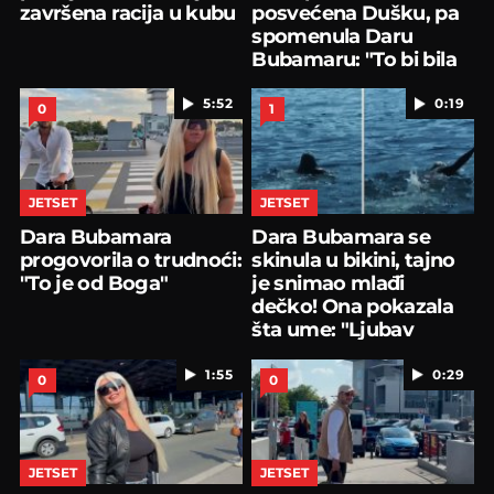
završena racija u kubu
posvećena Dušku, pa
spomenula Daru
Bubamaru: "To bi bila
bomba"
5:52
0:19
0
1
JETSET
JETSET
Dara Bubamara
Dara Bubamara se
progovorila o trudnoći:
skinula u bikini, tajno
"To je od Boga"
je snimao mlađi
dečko! Ona pokazala
šta ume: "Ljubav
moja!"
1:55
0:29
0
0
JETSET
JETSET