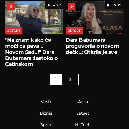
4:27
15:15
0
0
JETSET
JETSET
"Ne znam kako će
Dara Babumara
moći da peva u
progovorila o novom
Novom Sadu!" Dara
dečku: Otkrila je sve
Bubamara žestoko o
Cetinskom
1
Vesti
Aero
Biznis
Jetset
Sport
Hi-Tech