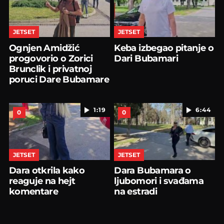
JETSET
JETSET
Ognjen Amidžić
Keba izbegao pitanje o
progovorio o Zorici
Dari Bubamari
Brunclik i privatnoj
poruci Dare Bubamare
1:19
6:44
0
0
JETSET
JETSET
Dara otkrila kako
Dara Bubamara o
reaguje na hejt
ljubomori i svađama
komentare
na estradi