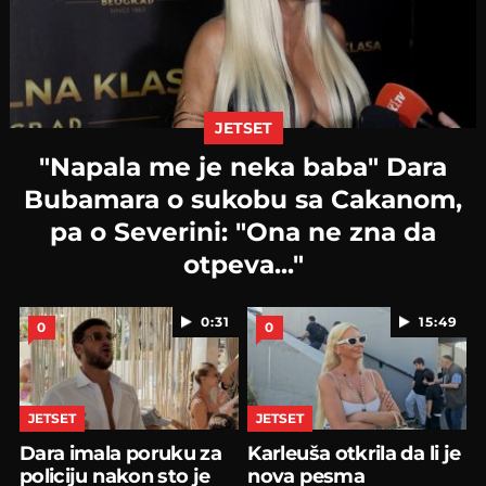
JETSET
"Napala me je neka baba" Dara
Bubamara o sukobu sa Cakanom,
pa o Severini: "Ona ne zna da
otpeva..."
0:31
15:49
0
0
JETSET
JETSET
Dara imala poruku za
Karleuša otkrila da li je
policiju nakon sto je
nova pesma