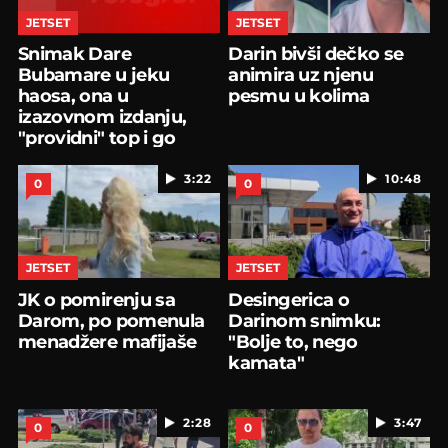
JETSET
JETSET
Snimak Dare
Darin bivši dečko se
Bubamare u jeku
animira uz njenu
haosa, ona u
pesmu u kolima
izazovnom izdanju,
"providni" top i go
stomak
3:22
10:48
0
0
JETSET
JETSET
JK o pomirenju sa
Desingerica o
Darom, po pomenula
Darinom snimku:
menadžere mafijaše
"Bolje to, nego
kamata"
2:28
3:47
0
0