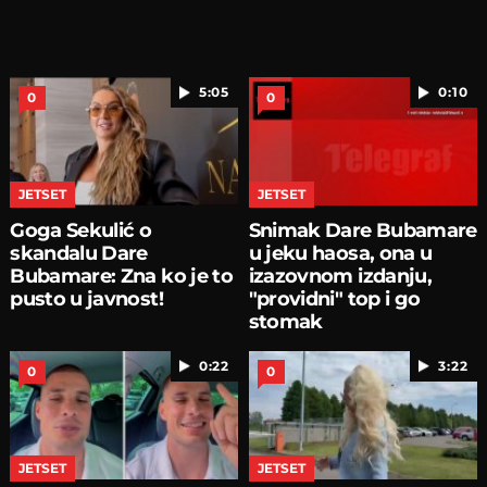
5:05
0:10
0
0
JETSET
JETSET
Goga Sekulić o
Snimak Dare Bubamare
skandalu Dare
u jeku haosa, ona u
Bubamare: Zna ko je to
izazovnom izdanju,
pusto u javnost!
"providni" top i go
stomak
0:22
3:22
0
0
JETSET
JETSET