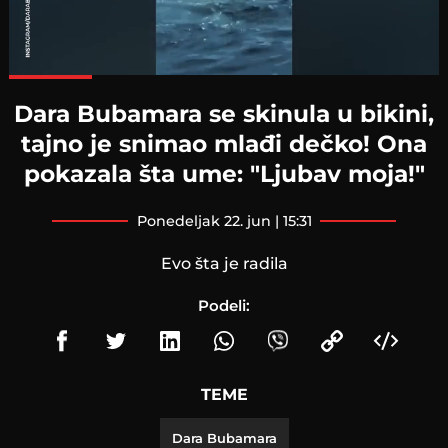
Loaded
:
100.00%
Dara Bubamara se skinula u bikini,
tajno je snimao mlađi dečko! Ona
pokazala šta ume: "Ljubav moja!"
ponedeljak 22. jun | 15:31
Evo šta je radila
Podeli:
TEME
Dara Bubamara