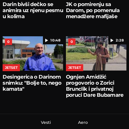
Darin bivši dečko se
JK o pomirenju sa
animira uz njenu pesmu
Darom, po pomenula
u kolima
menadžere mafijaše
10:48
2:28
0
0
JETSET
JETSET
Desingerica o Darinom
Ognjen Amidžić
snimku: "Bolje to, nego
progovorio o Zorici
kamata"
Brunclik i privatnoj
poruci Dare Bubamare
Vesti
Aero