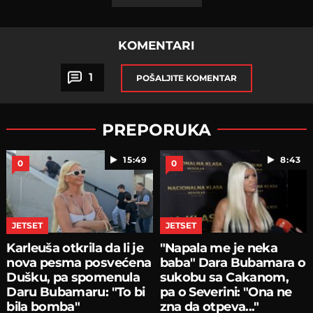
KOMENTARI
1
POŠALJITE KOMENTAR
PREPORUKA
15:49
8:43
0
0
JETSET
JETSET
Karleuša otkrila da li je
"Napala me je neka
nova pesma posvećena
baba" Dara Bubamara o
Dušku, pa spomenula
sukobu sa Cakanom,
Daru Bubamaru: "To bi
pa o Severini: "Ona ne
bila bomba"
zna da otpeva..."