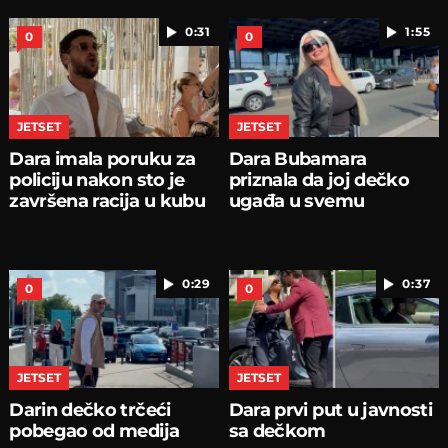
0:31
1:55
0
0
JETSET
JETSET
Dara imala poruku za
Dara Bubamara
policiju nakon sto je
priznala da joj dečko
završena racija u kubu
ugađa u svemu
0:29
0:37
0
0
JETSET
JETSET
Darin dečko trčeći
Dara prvi put u javnosti
pobegao od medija
sa dečkom