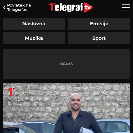
Povratak na
Telegraf.rs
Naslovna
Emisije
Muzika
Sport