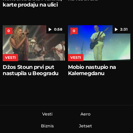
karte prodaju na ulici
0:58
2:31
0
0
VESTI
VESTI
Džos Stoun prvi put
Mobio nastupio na
nastupila u Beogradu
Kalemegdanu
Vesti
Aero
Biznis
Jetset