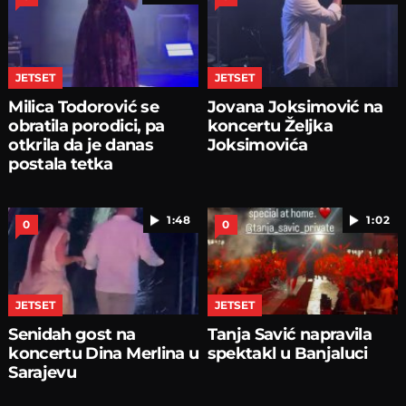
JETSET
JETSET
Milica Todorović se
Jovana Joksimović na
obratila porodici, pa
koncertu Željka
otkrila da je danas
Joksimovića
postala tetka
1:48
1:02
0
0
JETSET
JETSET
Senidah gost na
Tanja Savić napravila
koncertu Dina Merlina u
spektakl u Banjaluci
Sarajevu