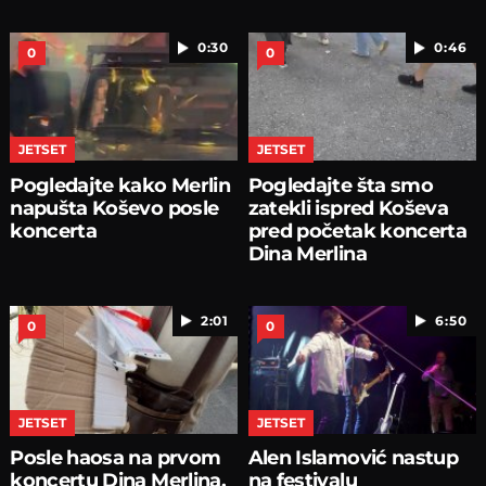
0:30
0:46
0
0
JETSET
JETSET
Pogledajte kako Merlin
Pogledajte šta smo
napušta Koševo posle
zatekli ispred Koševa
koncerta
pred početak koncerta
Dina Merlina
2:01
6:50
0
0
JETSET
JETSET
Posle haosa na prvom
Alen Islamović nastup
koncertu Dina Merlina,
na festivalu