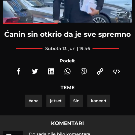
Loaded
:
100.00%
Ćanin sin otkrio da je sve spremno
subota 13. jun | 19:46
Podeli:
TEME
ćana
jetset
Sin
koncert
KOMENTARI
Do sada nije bilo komentara.