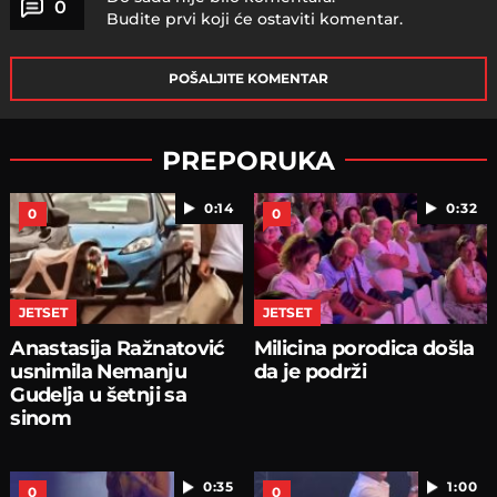
0
Budite prvi koji će ostaviti komentar.
POŠALJITE KOMENTAR
PREPORUKA
0:14
0:32
0
0
JETSET
JETSET
Anastasija Ražnatović
Milicina porodica došla
usnimila Nemanju
da je podrži
Gudelja u šetnji sa
sinom
0:35
1:00
0
0