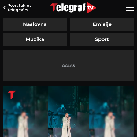
Povratak na
Telegraf.rs
Naslovna
Emisije
Muzika
Sport