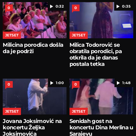
0:32
0:35
0
0
JETSET
JETSET
Milicina porodica došla
Milica Todorović se
da je podrži
obratila porodici, pa
otkrila da je danas
postala tetka
1:00
1:48
0
0
JETSET
JETSET
Jovana Joksimović na
Senidah gost na
koncertu Željka
koncertu Dina Merlina u
Joksimovića
Sarajevu