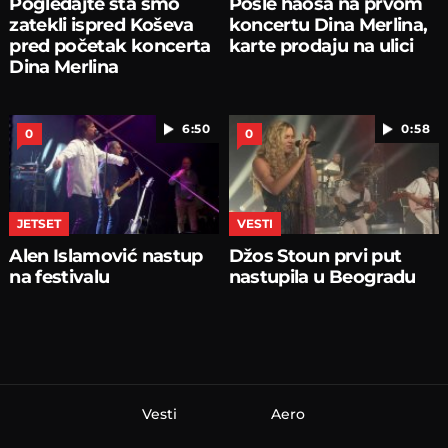
Pogledajte šta smo
Posle haosa na prvom
zatekli ispred Koševa
koncertu Dina Merlina,
pred početak koncerta
karte prodaju na ulici
Dina Merlina
6:50
0:58
0
0
JETSET
VESTI
Alen Islamović nastup
Džos Stoun prvi put
na festivalu
nastupila u Beogradu
Vesti
Aero