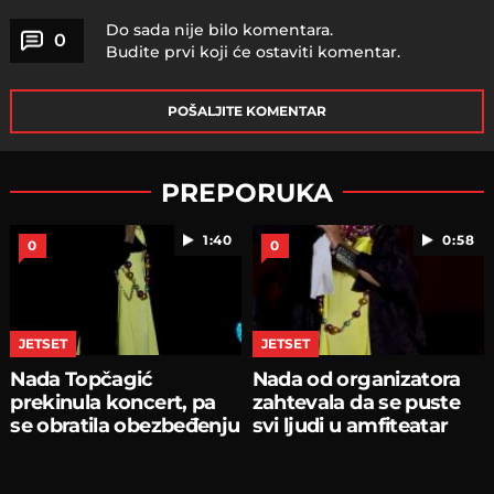
Do sada nije bilo komentara.
0
Budite prvi koji će ostaviti komentar.
POŠALJITE KOMENTAR
PREPORUKA
1:40
0:58
0
0
JETSET
JETSET
Nada Topčagić
Nada od organizatora
prekinula koncert, pa
zahtevala da se puste
se obratila obezbeđenju
svi ljudi u amfiteatar