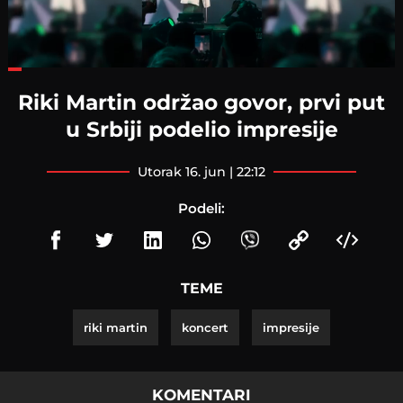
Loaded
:
33.15%
Riki Martin održao govor, prvi put
u Srbiji podelio impresije
utorak 16. jun | 22:12
Podeli:
TEME
riki martin
koncert
impresije
KOMENTARI