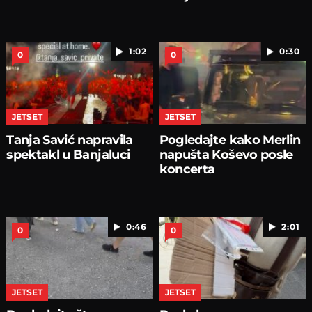
1:02
0:30
0
0
JETSET
JETSET
Tanja Savić napravila
Pogledajte kako Merlin
spektakl u Banjaluci
napušta Koševo posle
koncerta
0:46
2:01
0
0
JETSET
JETSET