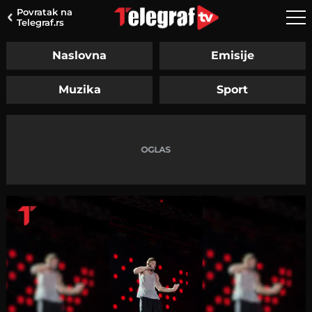
Povratak na
Telegraf.rs
Naslovna
Emisije
Muzika
Sport