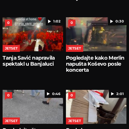
1:02
0:30
0
0
JETSET
JETSET
Tanja Savić napravila
Pogledajte kako Merlin
spektakl u Banjaluci
napušta Koševo posle
koncerta
0:46
2:01
0
0
JETSET
JETSET