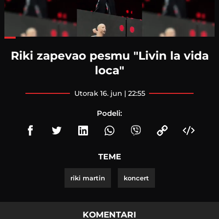
Loaded
:
48.37%
Riki zapevao pesmu "Livin la vida
loca"
utorak 16. jun | 22:55
Podeli:
TEME
riki martin
koncert
KOMENTARI