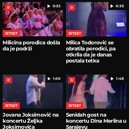
0:32
0:35
0
0
JETSET
JETSET
Milicina porodica došla
Milica Todorović se
da je podrži
obratila porodici, pa
otkrila da je danas
postala tetka
1:00
1:48
0
0
JETSET
JETSET
Jovana Joksimović na
Senidah gost na
koncertu Željka
koncertu Dina Merlina u
Joksimovića
Sarajevu