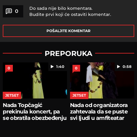
Do sada nije bilo komentara.
0
Budite prvi koji će ostaviti komentar.
POŠALJITE KOMENTAR
PREPORUKA
1:40
0:58
0
0
JETSET
JETSET
Nada Topčagić
Nada od organizatora
prekinula koncert, pa
zahtevala da se puste
se obratila obezbeđenju
svi ljudi u amfiteatar