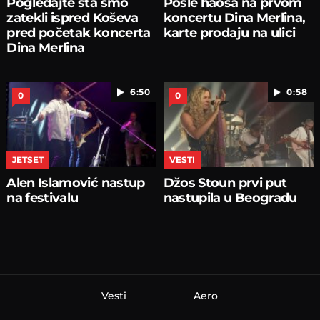
Pogledajte šta smo
Posle haosa na prvom
zatekli ispred Koševa
koncertu Dina Merlina,
pred početak koncerta
karte prodaju na ulici
Dina Merlina
6:50
0:58
0
0
JETSET
VESTI
Alen Islamović nastup
Džos Stoun prvi put
na festivalu
nastupila u Beogradu
Vesti
Aero