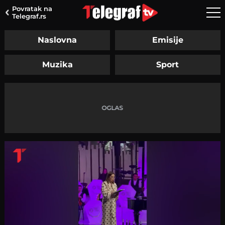
Povratak na
Telegraf.rs
Naslovna
Emisije
Muzika
Sport