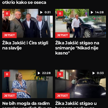
otkrio kako se oseca
0:31
14:28
0
0
JETSET
JETSET
Žika Jakšić i Ćira stigli
Žika Jakšić stigao na
na slavlje
snimanje "Nikad nije
kasno"
22:28
0:33
0
0
JETSET
JETSET
Ne bih mogla da radim
Žika Jakšić stigao u