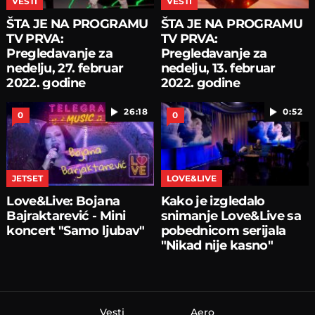
VESTI
VESTI
ŠTA JE NA PROGRAMU
ŠTA JE NA PROGRAMU
TV PRVA:
TV PRVA:
Pregledavanje za
Pregledavanje za
nedelju, 27. februar
nedelju, 13. februar
2022. godine
2022. godine
26:18
0:52
0
0
JETSET
LOVE&LIVE
Love&Live: Bojana
Kako je izgledalo
Bajraktarević - Mini
snimanje Love&Live sa
koncert "Samo ljubav"
pobednicom serijala
"Nikad nije kasno"
Vesti
Aero