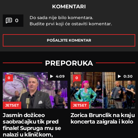
KOMENTARI
Do sada nije bilo komentara.
0
Budite prvi koji će ostaviti komentar.
POŠALJITE KOMENTAR
PREPORUKA
4:09
0:30
0
0
JETSET
JETSET
Jasmin dožiceo
Zorica Brunclik na kraju
saobraćajku tik pred
koncerta zaigrala i kolo
finale! Supruga mu se
nalazi u kliničkom,