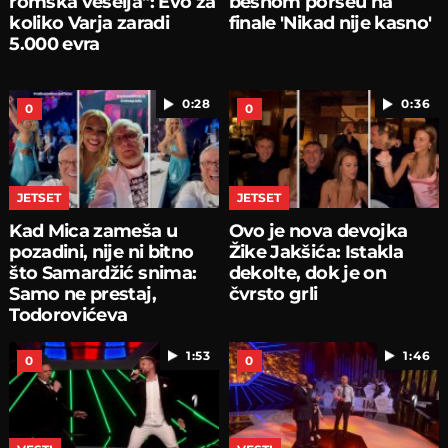
romska veselja": Evo za
besnom poršeu na
koliko Varja zaradi
finale 'Nikad nije kasno'
5.000 evra
0:28
0:36
0
0
JETSET
JETSET
Kad Mica zameša u
Ovo je nova devojka
pozadini, nije ni bitno
Žike Jakšića: Istakla
što Samardžić snima:
dekolte, dok je on
Samo ne prestaj,
čvrsto grli
Todorovićeva
1:53
1:46
0
0