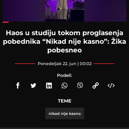
Loaded
:
43.13%
Haos u studiju tokom proglasenja
pobednika “Nikad nije kasno”: Žika
pobesneo
ponedeljak 22. jun | 00:02
Podeli:
TEME
nikad nije kasno