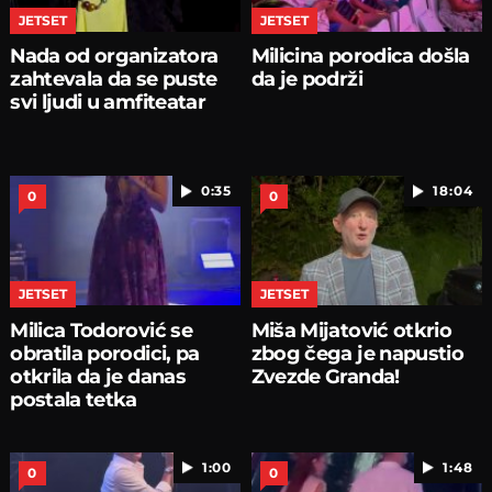
JETSET
JETSET
Nada od organizatora
Milicina porodica došla
zahtevala da se puste
da je podrži
svi ljudi u amfiteatar
0:35
18:04
0
0
JETSET
JETSET
Milica Todorović se
Miša Mijatović otkrio
obratila porodici, pa
zbog čega je napustio
otkrila da je danas
Zvezde Granda!
postala tetka
1:00
1:48
0
0