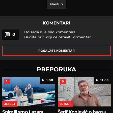
Nastup
KOMENTARI
Do sada nije bilo komentara.
0
Budite prvi koji će ostaviti komentar.
POŠALJITE KOMENTAR
PREPORUKA
1:08
11:03
1
0
JETSET
JETSET
Snimili smo Lazara
Šerif Konjević o haosu