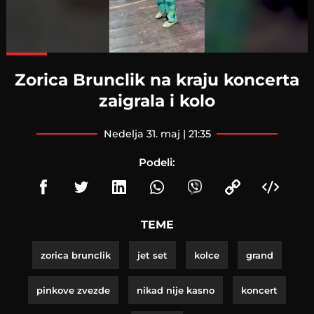
Loaded
:
100.00%
Zorica Brunclik na kraju koncerta
zaigrala i kolo
nedelja 31. maj | 21:35
Podeli:
TEME
zorica brunclik
jet set
kolce
grand
pinkove zvezde
nikad nije kasno
koncert