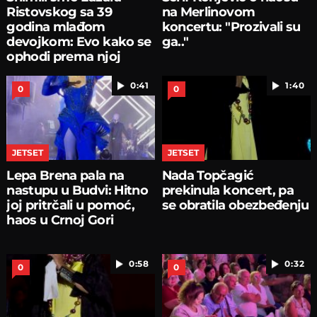
Ristovskog sa 39
na Merlinovom
godina mlađom
koncertu: "Prozivali su
devojkom: Evo kako se
ga.."
ophodi prema njoj
0:41
1:40
0
0
JETSET
JETSET
Lepa Brena pala na
Nada Topčagić
nastupu u Budvi: Hitno
prekinula koncert, pa
joj pritrčali u pomoć,
se obratila obezbeđenju
haos u Crnoj Gori
0:58
0:32
0
0