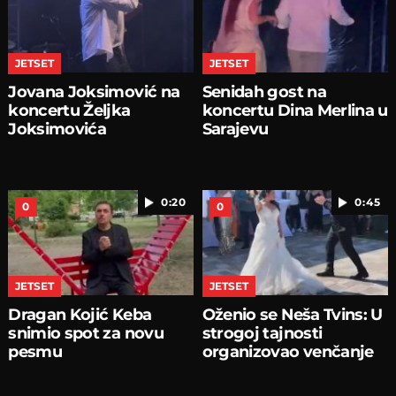
JETSET
JETSET
Jovana Joksimović na
Senidah gost na
koncertu Željka
koncertu Dina Merlina u
Joksimovića
Sarajevu
0:20
0:45
0
0
JETSET
JETSET
Dragan Kojić Keba
Oženio se Neša Tvins: U
snimio spot za novu
strogoj tajnosti
pesmu
organizovao venčanje