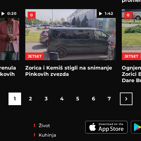
promen
Kemiš
0:20
1:42
0
0
JETSET
JETSET
renula
Zorica i Kemiš stigli na snimanje
Ognjen
nkovih
Pinkovih zvezda
Zorici 
Dare 
1
2
3
4
5
6
7
Život
Kuhinja