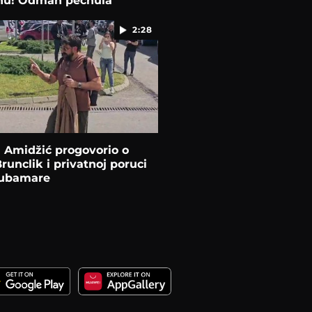
u! Odmah pecnula
a
2:28
 Amidžić progovorio o
Brunclik i privatnoj poruci
Bubamare