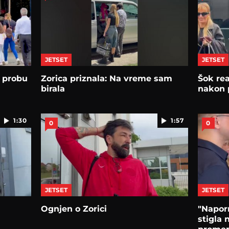
JETSET
JETSET
 probu
Zorica priznala: Na vreme sam
Šok rea
birala
nakon 
1:30
1:57
0
0
JETSET
JETSET
Ognjen o Zorici
"Naporn
stigla 