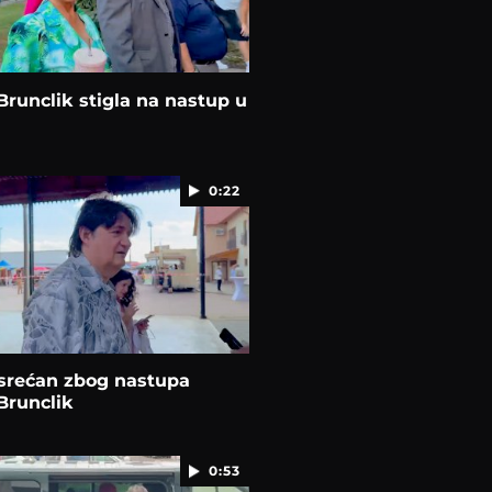
Brunclik stigla na nastup u
0:22
srećan zbog nastupa
Brunclik
0:53