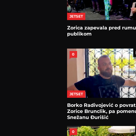
JETSET
Zorica zapevala pred ru
publikom
0
JETSET
Borko Radivojević o povra
Zorice Brunclik, pa pomenu
Snežanu Đurišić
0