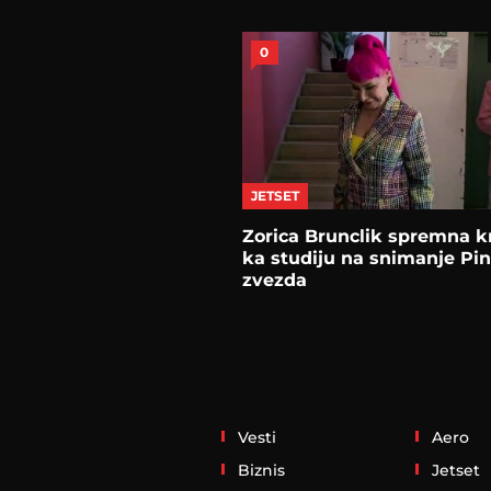
0
JETSET
Zorica Brunclik spremna k
ka studiju na snimanje Pi
zvezda
Vesti
Aero
Biznis
Jetset