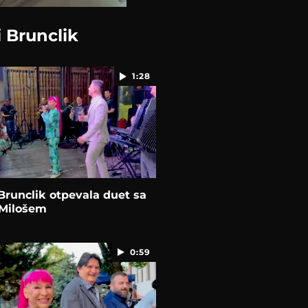
i Brunclik
1:28
Brunclik otpevala duet sa
Milošem
0:59