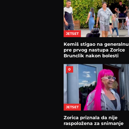
JETSET
Kemiš stigao na generalnu
pre prvog nastupa Zorice
Brunclik nakon bolesti
0
JETSET
Zorica priznala da nije
raspoložena za snimanje