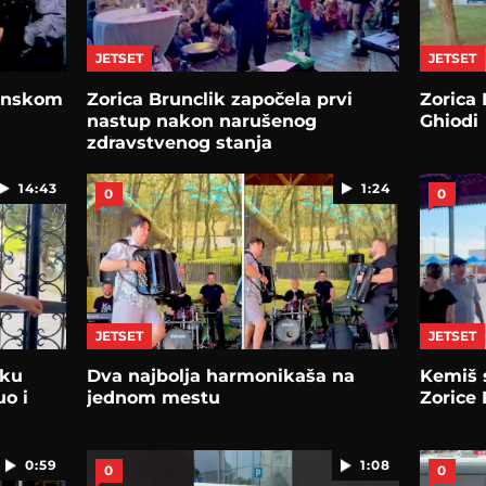
JETSET
JETSET
munskom
Zorica Brunclik započela prvi
Zorica 
nastup nakon narušenog
Ghiodi
zdravstvenog stanja
14:43
1:24
0
0
JETSET
JETSET
tku
Dva najbolja harmonikaša na
Kemiš 
o i
jednom mestu
Zorice 
0:59
1:08
0
0