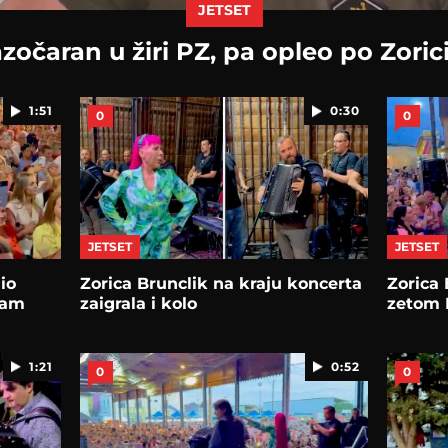
JETSET
zočaran u žiri PZ, pa opleo po Zoric
1:51
0:30
0
0
JETSET
JETSET
io
Zorica Brunclik na kraju koncerta
Zorica 
vam
zaigrala i kolo
zetom 
1:21
0:52
0
0