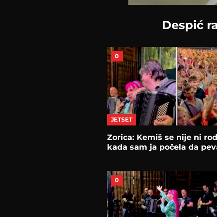
Despić ra
0
JETSET
Zorica: Kemiš se nije ni rod
kada sam ja počela da pe
0