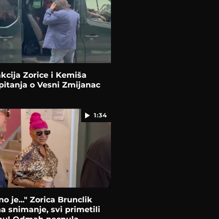
kcija Zorice i Kemiša
pitanja o Vesni Zmijanac
1:34
o je..." Zorica Brunclik
na snimanje, svi primetili